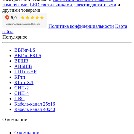
лампочками
,
LED светильниками
,
электродвигателями
и
другими товарами.
Политика конфиденциальности
Карта
сайта
Популярное
ВВГнг-LS
ВВГнг-FRLS
ВБШВ
АВБШВ
ППГнг-HF
КГтп
КГтп-ХЛ
СИП-2
СИП-4
ПВС
Кабель-канал 25х16
Кабель-канал 40х40
О компании
О компании