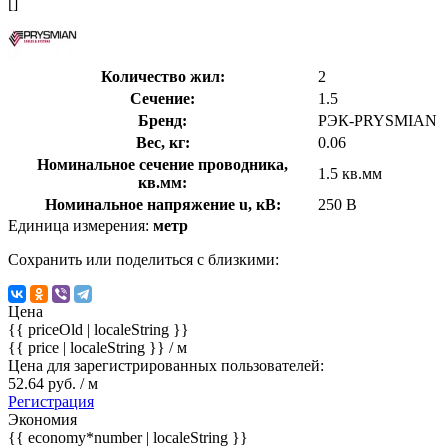
[]
Количество жил:
2
Сечение:
1.5
Бренд:
РЭК-PRYSMIAN
Вес, кг:
0.06
Номинальное сечение проводника,
1.5 кв.мм
кв.мм:
Номинальное напряжение u, кВ:
250 В
Единица измерения:
метр
Сохранить или поделиться с близкими:
Цена
{{ priceOld | localeString }}
{{ price | localeString }}
/ м
Цена для зарегистрированных пользователей:
52.64 руб. / м
Регистрация
Экономия
{{ economy*number | localeString }}