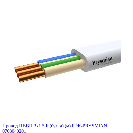
Провод ПВВП 3х1.5 Б (бухта) (м) РЭК-PRYSMIAN
0703040201