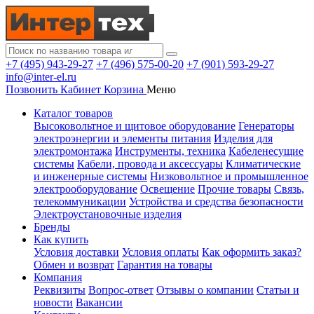
+7 (495) 943-29-27
+7 (496) 575-00-20
+7 (901) 593-29-27
info@inter-el.ru
Позвонить
Кабинет
Корзина
Меню
Каталог товаров
Высоковольтное и щитовое оборудование
Генераторы
электроэнергии и элементы питания
Изделия для
электромонтажа
Инструменты, техника
Кабеленесущие
системы
Кабели, провода и аксессуары
Климатические
и инженерные системы
Низковольтное и промышленное
электрооборудование
Освещение
Прочие товары
Связь,
телекоммуникации
Устройства и средства безопасности
Электроустановочные изделия
Бренды
Как купить
Условия доставки
Условия оплаты
Как оформить заказ?
Обмен и возврат
Гарантия на товары
Компания
Реквизиты
Вопрос-ответ
Отзывы о компании
Статьи и
новости
Вакансии