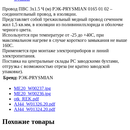
Провод ПВС 3х1.5 Ч (м) РЭК-PRYSMIAN 0165 01 02 –
соединительный провод, в изоляции.
Представляет собой трехжильный медный провод сечением
жил 1,5 кв.мм, в изоляции из поливинилхлорида и оболочке
черного цвета.
Используется при температуре от -25 до +40С, при
максимальном нагреве в случае короткого замыкания не выше
160С.
Применяется при монтаже электроприборов и линий
электропитания.
Поставка на центральные склады РС заводскими бухтами,
отгрузка с возможностью отреза (не кратно заводской
упаковке).
Бренд:
РЭК-PRYSMIAN
ME20_W00237.jpg
ME20_W00236.jpg
otk_REK.pdf
AJ44_W01326.20.pdf
AJ44_W01324.20.pdf
Похожие товары