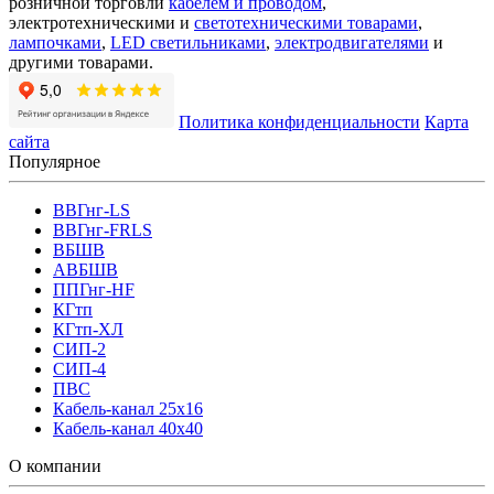
розничной торговли
кабелем и проводом
,
электротехническими и
светотехническими товарами
,
лампочками
,
LED светильниками
,
электродвигателями
и
другими товарами.
Политика конфиденциальности
Карта
сайта
Популярное
ВВГнг-LS
ВВГнг-FRLS
ВБШВ
АВБШВ
ППГнг-HF
КГтп
КГтп-ХЛ
СИП-2
СИП-4
ПВС
Кабель-канал 25х16
Кабель-канал 40х40
О компании