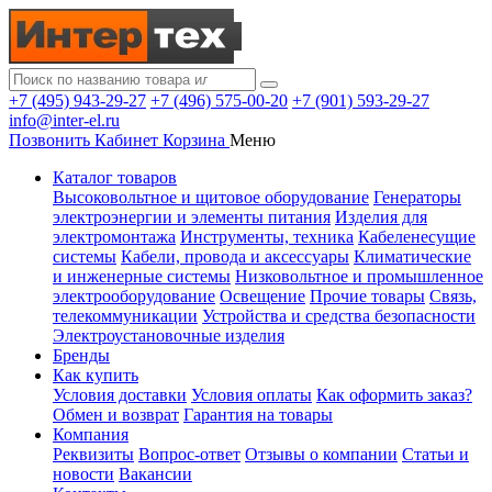
+7 (495) 943-29-27
+7 (496) 575-00-20
+7 (901) 593-29-27
info@inter-el.ru
Позвонить
Кабинет
Корзина
Меню
Каталог товаров
Высоковольтное и щитовое оборудование
Генераторы
электроэнергии и элементы питания
Изделия для
электромонтажа
Инструменты, техника
Кабеленесущие
системы
Кабели, провода и аксессуары
Климатические
и инженерные системы
Низковольтное и промышленное
электрооборудование
Освещение
Прочие товары
Связь,
телекоммуникации
Устройства и средства безопасности
Электроустановочные изделия
Бренды
Как купить
Условия доставки
Условия оплаты
Как оформить заказ?
Обмен и возврат
Гарантия на товары
Компания
Реквизиты
Вопрос-ответ
Отзывы о компании
Статьи и
новости
Вакансии