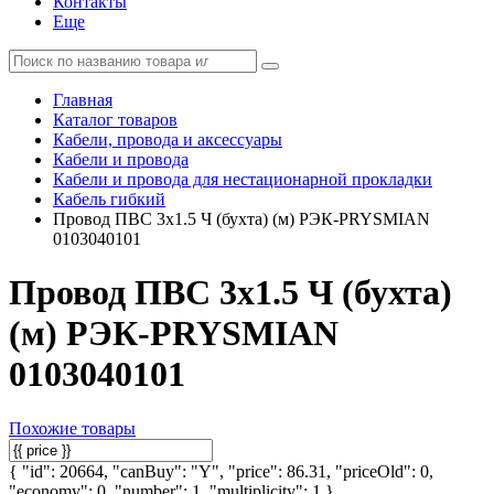
Контакты
Еще
Главная
Каталог товаров
Кабели, провода и аксессуары
Кабели и провода
Кабели и провода для нестационарной прокладки
Кабель гибкий
Провод ПВС 3х1.5 Ч (бухта) (м) РЭК-PRYSMIAN
0103040101
Провод ПВС 3х1.5 Ч (бухта)
(м) РЭК-PRYSMIAN
0103040101
Похожие товары
{ "id": 20664, "canBuy": "Y", "price": 86.31, "priceOld": 0,
"economy": 0, "number": 1, "multiplicity": 1 }