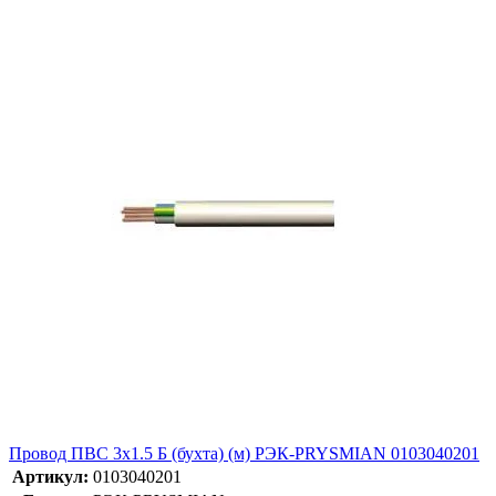
Провод ПВС 3х1.5 Б (бухта) (м) РЭК-PRYSMIAN 0103040201
Артикул:
0103040201