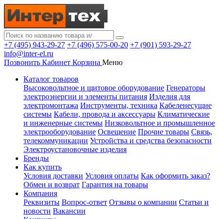
+7 (495) 943-29-27
+7 (496) 575-00-20
+7 (901) 593-29-27
info@inter-el.ru
Позвонить
Кабинет
Корзина
Меню
Каталог товаров
Высоковольтное и щитовое оборудование
Генераторы
электроэнергии и элементы питания
Изделия для
электромонтажа
Инструменты, техника
Кабеленесущие
системы
Кабели, провода и аксессуары
Климатические
и инженерные системы
Низковольтное и промышленное
электрооборудование
Освещение
Прочие товары
Связь,
телекоммуникации
Устройства и средства безопасности
Электроустановочные изделия
Бренды
Как купить
Условия доставки
Условия оплаты
Как оформить заказ?
Обмен и возврат
Гарантия на товары
Компания
Реквизиты
Вопрос-ответ
Отзывы о компании
Статьи и
новости
Вакансии