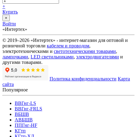
+
Купить
×
Войти
«Интертех»
© 2019–2026 «Интертех» - интернет-магазин для оптовой и
розничной торговли
кабелем и проводом
,
электротехническими и
светотехническими товарами
,
лампочками
,
LED светильниками
,
электродвигателями
и
другими товарами.
Политика конфиденциальности
Карта
сайта
Популярное
ВВГнг-LS
ВВГнг-FRLS
ВБШВ
АВБШВ
ППГнг-HF
КГтп
КГтп-ХЛ