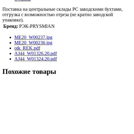
Поставка на центральные склады РС заводскими бухтами,
отгрузка с возможностью отреза (не кратно заводской
упаковке).
Бренд:
РЭК-PRYSMIAN
ME20_W00237.jpg
ME20_W00236.jpg
otk_REK.pdf
AJ44_W01326.20.pdf
AJ44_W01324.20.pdf
Похожие товары