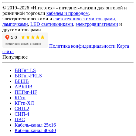
© 2019–2026 «Интертех» - интернет-магазин для оптовой и
розничной торговли
кабелем и проводом
,
электротехническими и
светотехническими товарами
,
лампочками
,
LED светильниками
,
электродвигателями
и
другими товарами.
Политика конфиденциальности
Карта
сайта
Популярное
ВВГнг-LS
ВВГнг-FRLS
ВБШВ
АВБШВ
ППГнг-HF
КГтп
КГтп-ХЛ
СИП-2
СИП-4
ПВС
Кабель-канал 25х16
Кабель-канал 40х40