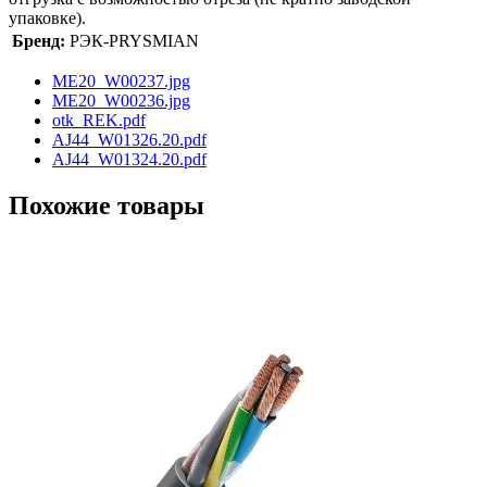
упаковке).
Бренд:
РЭК-PRYSMIAN
ME20_W00237.jpg
ME20_W00236.jpg
otk_REK.pdf
AJ44_W01326.20.pdf
AJ44_W01324.20.pdf
Похожие товары