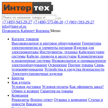
+7 (495) 943-29-27
+7 (496) 575-00-20
+7 (901) 593-29-27
info@inter-el.ru
Позвонить
Кабинет
Корзина
Меню
Каталог товаров
Высоковольтное и щитовое оборудование
Генераторы
электроэнергии и элементы питания
Изделия для
электромонтажа
Инструменты, техника
Кабеленесущие
системы
Кабели, провода и аксессуары
Климатические
и инженерные системы
Низковольтное и промышленное
электрооборудование
Освещение
Прочие товары
Связь,
телекоммуникации
Устройства и средства безопасности
Электроустановочные изделия
Бренды
Как купить
Условия доставки
Условия оплаты
Как оформить заказ?
Обмен и возврат
Гарантия на товары
Компания
Реквизиты
Вопрос-ответ
Отзывы о компании
Статьи и
новости
Вакансии