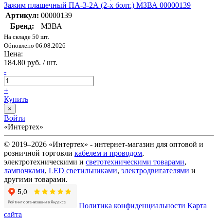
Зажим плашечный ПА-3-2А (2-х болт.) МЗВА 00000139
Артикул:
00000139
Бренд:
МЗВА
На складе 50 шт.
Обновлено 06.08.2026
Цена:
184.80 руб. / шт.
-
+
Купить
×
Войти
«Интертех»
© 2019–2026 «Интертех» - интернет-магазин для оптовой и
розничной торговли
кабелем и проводом
,
электротехническими и
светотехническими товарами
,
лампочками
,
LED светильниками
,
электродвигателями
и
другими товарами.
Политика конфиденциальности
Карта
сайта