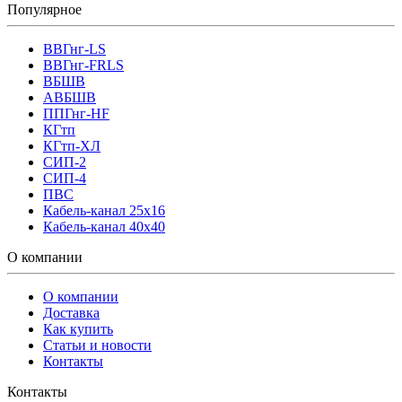
Популярное
ВВГнг-LS
ВВГнг-FRLS
ВБШВ
АВБШВ
ППГнг-HF
КГтп
КГтп-ХЛ
СИП-2
СИП-4
ПВС
Кабель-канал 25х16
Кабель-канал 40х40
О компании
О компании
Доставка
Как купить
Статьи и новости
Контакты
Контакты