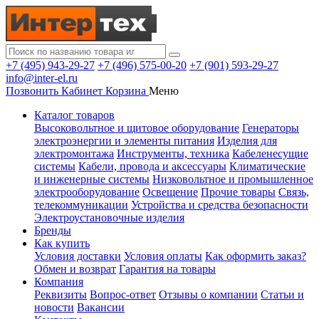
+7 (495) 943-29-27
+7 (496) 575-00-20
+7 (901) 593-29-27
info@inter-el.ru
Позвонить
Кабинет
Корзина
Меню
Каталог товаров
Высоковольтное и щитовое оборудование
Генераторы
электроэнергии и элементы питания
Изделия для
электромонтажа
Инструменты, техника
Кабеленесущие
системы
Кабели, провода и аксессуары
Климатические
и инженерные системы
Низковольтное и промышленное
электрооборудование
Освещение
Прочие товары
Связь,
телекоммуникации
Устройства и средства безопасности
Электроустановочные изделия
Бренды
Как купить
Условия доставки
Условия оплаты
Как оформить заказ?
Обмен и возврат
Гарантия на товары
Компания
Реквизиты
Вопрос-ответ
Отзывы о компании
Статьи и
новости
Вакансии