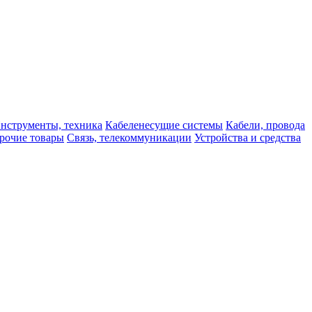
нструменты, техника
Кабеленесущие системы
Кабели, провода
рочие товары
Связь, телекоммуникации
Устройства и средства