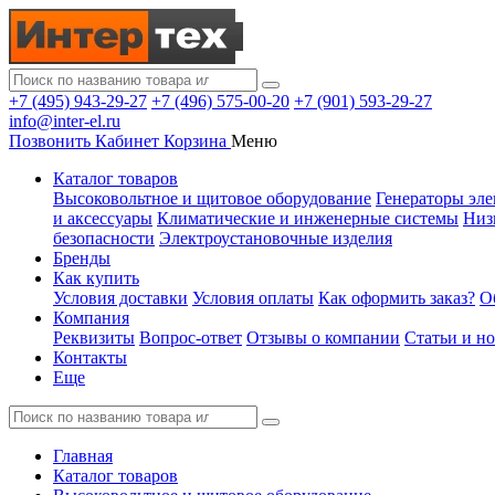
+7 (495) 943-29-27
+7 (496) 575-00-20
+7 (901) 593-29-27
info@inter-el.ru
Позвонить
Кабинет
Корзина
Меню
Каталог товаров
Высоковольтное и щитовое оборудование
Генераторы эле
и аксессуары
Климатические и инженерные системы
Низ
безопасности
Электроустановочные изделия
Бренды
Как купить
Условия доставки
Условия оплаты
Как оформить заказ?
О
Компания
Реквизиты
Вопрос-ответ
Отзывы о компании
Статьи и н
Контакты
Еще
Главная
Каталог товаров