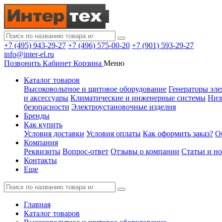
+7 (495) 943-29-27
+7 (496) 575-00-20
+7 (901) 593-29-27
info@inter-el.ru
Позвонить
Кабинет
Корзина
Меню
Каталог товаров
Высоковольтное и щитовое оборудование
Генераторы эле
и аксессуары
Климатические и инженерные системы
Низ
безопасности
Электроустановочные изделия
Бренды
Как купить
Условия доставки
Условия оплаты
Как оформить заказ?
О
Компания
Реквизиты
Вопрос-ответ
Отзывы о компании
Статьи и н
Контакты
Еще
Главная
Каталог товаров