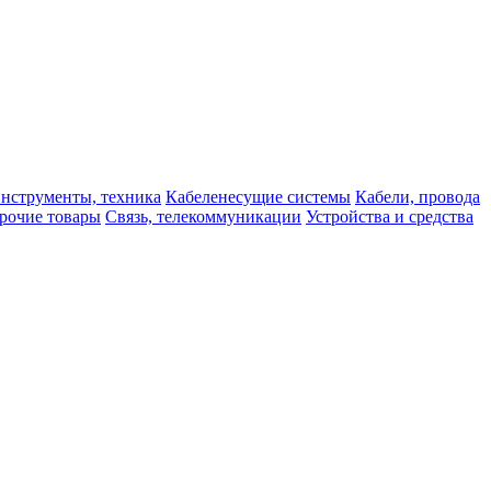
нструменты, техника
Кабеленесущие системы
Кабели, провода
рочие товары
Связь, телекоммуникации
Устройства и средства