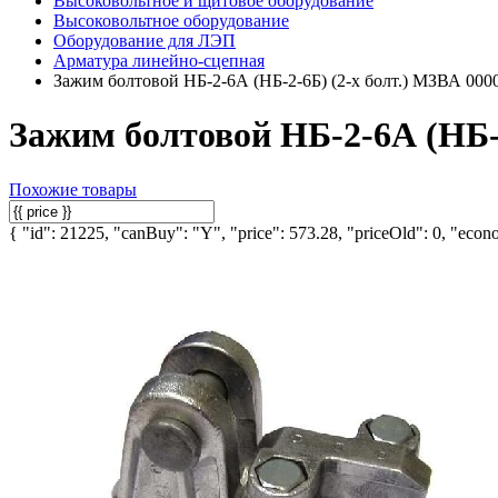
Высоковольтное и щитовое оборудование
Высоковольтное оборудование
Оборудование для ЛЭП
Арматура линейно-сцепная
Зажим болтовой НБ-2-6А (НБ-2-6Б) (2-х болт.) МЗВА 000
Зажим болтовой НБ-2-6А (НБ-2
Похожие товары
{ "id": 21225, "canBuy": "Y", "price": 573.28, "priceOld": 0, "econo