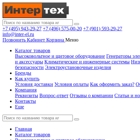
+7 (495) 943-29-27
+7 (496) 575-00-20
+7 (901) 593-29-27
info@inter-el.ru
Позвонить
Кабинет
Корзина
Меню
Каталог товаров
Высоковольтное и щитовое оборудование
Генераторы эле
и аксессуары
Климатические и инженерные системы
Низ
безопасности
Электроустановочные изделия
Бренды
Как купить
Условия доставки
Условия оплаты
Как оформить заказ?
О
Компания
Реквизиты
Вопрос-ответ
Отзывы о компании
Статьи и н
Контакты
Еще
Главная
Каталог товаров