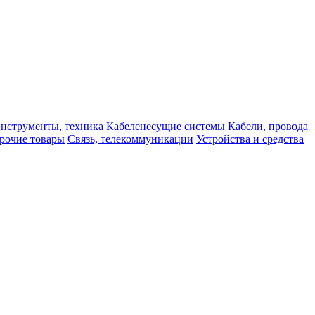
нструменты, техника
Кабеленесущие системы
Кабели, провода
рочие товары
Связь, телекоммуникации
Устройства и средства