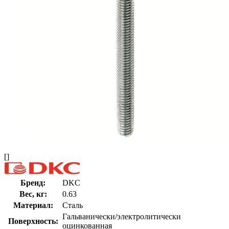
[]
Бренд:
DKC
Вес, кг:
0.63
Материал:
Сталь
Гальванически/электролитически
Поверхность:
оцинкованная