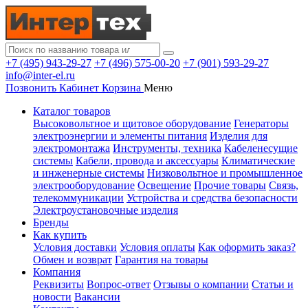
+7 (495) 943-29-27
+7 (496) 575-00-20
+7 (901) 593-29-27
info@inter-el.ru
Позвонить
Кабинет
Корзина
Меню
Каталог товаров
Высоковольтное и щитовое оборудование
Генераторы
электроэнергии и элементы питания
Изделия для
электромонтажа
Инструменты, техника
Кабеленесущие
системы
Кабели, провода и аксессуары
Климатические
и инженерные системы
Низковольтное и промышленное
электрооборудование
Освещение
Прочие товары
Связь,
телекоммуникации
Устройства и средства безопасности
Электроустановочные изделия
Бренды
Как купить
Условия доставки
Условия оплаты
Как оформить заказ?
Обмен и возврат
Гарантия на товары
Компания
Реквизиты
Вопрос-ответ
Отзывы о компании
Статьи и
новости
Вакансии