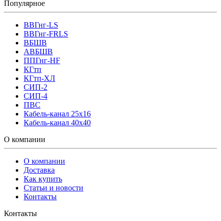
Популярное
ВВГнг-LS
ВВГнг-FRLS
ВБШВ
АВБШВ
ППГнг-HF
КГтп
КГтп-ХЛ
СИП-2
СИП-4
ПВС
Кабель-канал 25х16
Кабель-канал 40х40
О компании
О компании
Доставка
Как купить
Статьи и новости
Контакты
Контакты