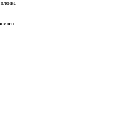
 пленка
опилен