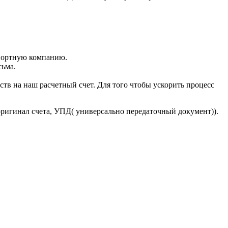
портную компанию.
сьма.
тв на наш расчетный счет. Для того чтобы ускорить процесс
оригинал счета, УПД( универсально передаточный документ)).