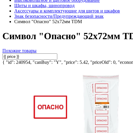
Высоковольтное и щитовое оборудование
Щиты и шкафы, шинопровод
Аксессуары и комплектующие для щитов и шкафов
Знак безопасности/Предупреждающий знак
Символ "Опасно" 52х72мм TDM
Символ "Опасно" 52х72мм 
Похожие товары
{ "id": 240954, "canBuy": "Y", "price": 5.42, "priceOld": 0, "econom