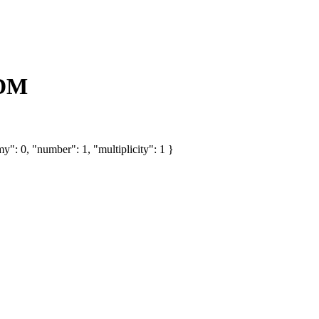
TDM
y": 0, "number": 1, "multiplicity": 1 }