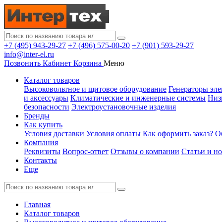
+7 (495) 943-29-27
+7 (496) 575-00-20
+7 (901) 593-29-27
info@inter-el.ru
Позвонить
Кабинет
Корзина
Меню
Каталог товаров
Высоковольтное и щитовое оборудование
Генераторы эле
и аксессуары
Климатические и инженерные системы
Низ
безопасности
Электроустановочные изделия
Бренды
Как купить
Условия доставки
Условия оплаты
Как оформить заказ?
О
Компания
Реквизиты
Вопрос-ответ
Отзывы о компании
Статьи и н
Контакты
Еще
Главная
Каталог товаров