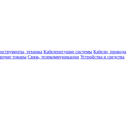
нструменты, техника
Кабеленесущие системы
Кабели, провода
рочие товары
Связь, телекоммуникации
Устройства и средства