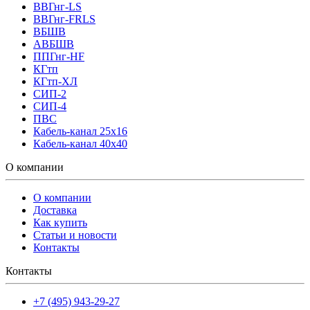
ВВГнг-LS
ВВГнг-FRLS
ВБШВ
АВБШВ
ППГнг-HF
КГтп
КГтп-ХЛ
СИП-2
СИП-4
ПВС
Кабель-канал 25х16
Кабель-канал 40х40
О компании
О компании
Доставка
Как купить
Статьи и новости
Контакты
Контакты
+7 (495) 943-29-27