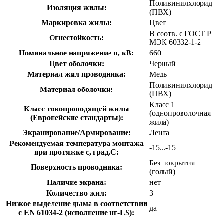
Поливинилхлорид
Изоляция жилы:
(ПВХ)
Маркировка жилы:
Цвет
В соотв. с ГОСТ Р
Огнестойкость:
МЭК 60332-1-2
Номинальное напряжение u, кВ:
660
Цвет оболочки:
Черный
Материал жил проводника:
Медь
Поливинилхлорид
Материал оболочки:
(ПВХ)
Класс 1
Класс токопроводящей жилы
(однопроволочная
(Европейские стандарты):
жила)
Экранирование/Армирование:
Лента
Рекомендуемая температура монтажа
-15...-15
при протяжке с, град.C:
Без покрытия
Поверхность проводника:
(голый)
Наличие экрана:
нет
Количество жил:
3
Низкое выделение дыма в соответствии
да
с EN 61034-2 (исполнение нг-LS):