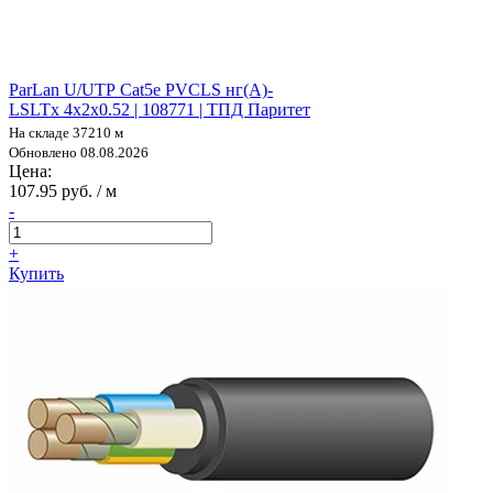
ParLan U/UTP Cat5e PVCLS нг(А)-
LSLTx 4х2х0.52 | 108771 | ТПД Паритет
На складе 37210 м
Обновлено 08.08.2026
Цена:
107.95 руб. / м
-
+
Купить