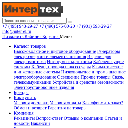
+7 (495) 943-29-27
+7 (496) 575-00-20
+7 (901) 593-29-27
info@inter-el.ru
Позвонить
Кабинет
Корзина
Меню
Каталог товаров
Высоковольтное и щитовое оборудование
Генераторы
электроэнергии и элементы питания
Изделия для
электромонтажа
Инструменты, техника
Кабеленесущие
системы
Кабели, провода и аксессуары
Климатические
и инженерные системы
Низковольтное и промышленное
электрооборудование
Освещение
Прочие товары
Связь,
телекоммуникации
Устройства и средства безопасности
Электроустановочные изделия
Бренды
Как купить
Условия доставки
Условия оплаты
Как оформить заказ?
Обмен и возврат
Гарантия на товары
Компания
Реквизиты
Вопрос-ответ
Отзывы о компании
Статьи и
новости
Вакансии