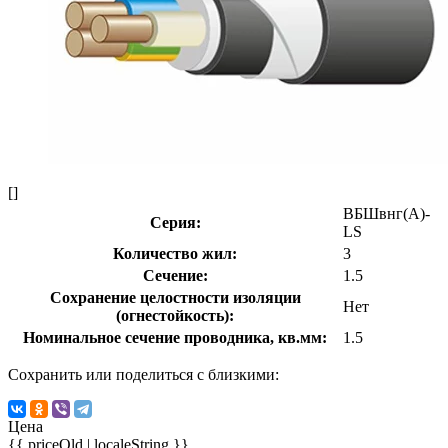
[]
ВБШвнг(А)-
Серия:
LS
Количество жил:
3
Сечение:
1.5
Сохранение целостности изоляции
Нет
(огнестойкость):
Номинальное сечение проводника, кв.мм:
1.5
Сохранить или поделиться с близкими:
Цена
{{ priceOld | localeString }}