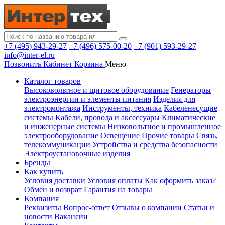
+7 (495) 943-29-27
+7 (496) 575-00-20
+7 (901) 593-29-27
info@inter-el.ru
Позвонить
Кабинет
Корзина
Меню
Каталог товаров
Высоковольтное и щитовое оборудование
Генераторы
электроэнергии и элементы питания
Изделия для
электромонтажа
Инструменты, техника
Кабеленесущие
системы
Кабели, провода и аксессуары
Климатические
и инженерные системы
Низковольтное и промышленное
электрооборудование
Освещение
Прочие товары
Связь,
телекоммуникации
Устройства и средства безопасности
Электроустановочные изделия
Бренды
Как купить
Условия доставки
Условия оплаты
Как оформить заказ?
Обмен и возврат
Гарантия на товары
Компания
Реквизиты
Вопрос-ответ
Отзывы о компании
Статьи и
новости
Вакансии