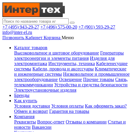
+7 (495) 943-29-27
+7 (496) 575-00-20
+7 (901) 593-29-27
info@inter-el.ru
Позвонить
Кабинет
Корзина
Меню
Каталог товаров
Высоковольтное и щитовое оборудование
Генераторы
электроэнергии и элементы питания
Изделия для
электромонтажа
Инструменты, техника
Кабеленесущие
системы
Кабели, провода и аксессуары
Климатические
и инженерные системы
Низковольтное и промышленное
электрооборудование
Освещение
Прочие товары
Связь,
телекоммуникации
Устройства и средства безопасности
Электроустановочные изделия
Бренды
Как купить
Условия доставки
Условия оплаты
Как оформить заказ?
Обмен и возврат
Гарантия на товары
Компания
Реквизиты
Вопрос-ответ
Отзывы о компании
Статьи и
новости
Вакансии