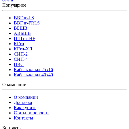
Популярное
ВВГнг-LS
ВВГнг-FRLS
ВБШВ
АВБШВ
ППГнг-HF
КГтп
КГтп-ХЛ
СИП-2
СИП-4
ПВС
Кабель-канал 25х16
Кабель-канал 40х40
О компании
О компании
Доставка
Как купить
Статьи и новости
Контакты
Контакты