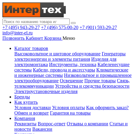
+7 (495) 943-29-27
+7 (496) 575-00-20
+7 (901) 593-29-27
info@inter-el.ru
Позвонить
Кабинет
Корзина
Меню
Каталог товаров
Высоковольтное и щитовое оборудование
Генераторы
электроэнергии и элементы питания
Изделия для
электромонтажа
Инструменты, техника
Кабеленесущие
системы
Кабели, провода и аксессуары
Климатические
и инженерные системы
Низковольтное и промышленное
электрооборудование
Освещение
Прочие товары
Связь,
телекоммуникации
Устройства и средства безопасности
Электроустановочные изделия
Бренды
Как купить
Условия доставки
Условия оплаты
Как оформить заказ?
Обмен и возврат
Гарантия на товары
Компания
Реквизиты
Вопрос-ответ
Отзывы о компании
Статьи и
новости
Вакансии