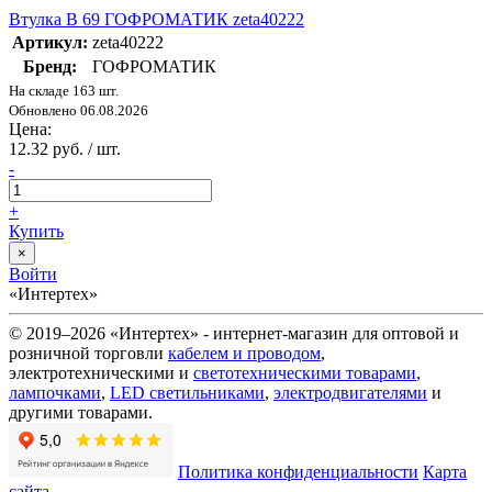
Втулка В 69 ГОФРОМАТИК zeta40222
Артикул:
zeta40222
Бренд:
ГОФРОМАТИК
На складе 163 шт.
Обновлено 06.08.2026
Цена:
12.32 руб. / шт.
-
+
Купить
×
Войти
«Интертех»
© 2019–2026 «Интертех» - интернет-магазин для оптовой и
розничной торговли
кабелем и проводом
,
электротехническими и
светотехническими товарами
,
лампочками
,
LED светильниками
,
электродвигателями
и
другими товарами.
Политика конфиденциальности
Карта
сайта