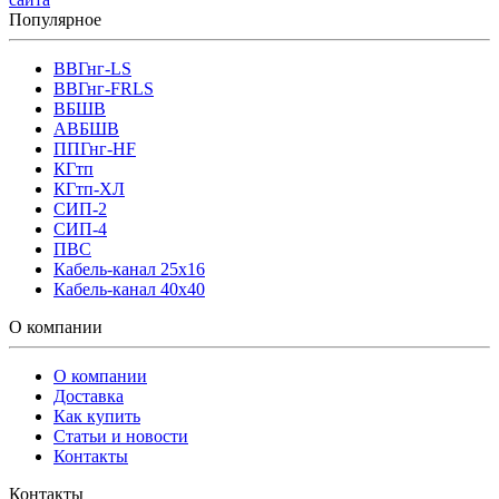
Популярное
ВВГнг-LS
ВВГнг-FRLS
ВБШВ
АВБШВ
ППГнг-HF
КГтп
КГтп-ХЛ
СИП-2
СИП-4
ПВС
Кабель-канал 25х16
Кабель-канал 40х40
О компании
О компании
Доставка
Как купить
Статьи и новости
Контакты
Контакты