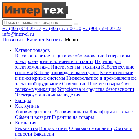
+7 (495) 943-29-27
+7 (496) 575-00-20
+7 (901) 593-29-27
info@inter-el.ru
Позвонить
Кабинет
Корзина
Меню
Каталог товаров
Высоковольтное и щитовое оборудование
Генераторы
электроэнергии и элементы питания
Изделия для
электромонтажа
Инструменты, техника
Кабеленесущие
системы
Кабели, провода и аксессуары
Климатические
и инженерные системы
Низковольтное и промышленное
электрооборудование
Освещение
Прочие товары
Связь,
телекоммуникации
Устройства и средства безопасности
Электроустановочные изделия
Бренды
Как купить
Условия доставки
Условия оплаты
Как оформить заказ?
Обмен и возврат
Гарантия на товары
Компания
Реквизиты
Вопрос-ответ
Отзывы о компании
Статьи и
новости
Вакансии