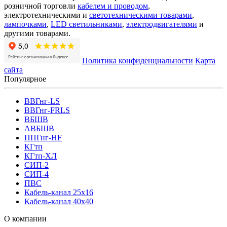
розничной торговли
кабелем и проводом
,
электротехническими и
светотехническими товарами
,
лампочками
,
LED светильниками
,
электродвигателями
и
другими товарами.
Политика конфиденциальности
Карта
сайта
Популярное
ВВГнг-LS
ВВГнг-FRLS
ВБШВ
АВБШВ
ППГнг-HF
КГтп
КГтп-ХЛ
СИП-2
СИП-4
ПВС
Кабель-канал 25х16
Кабель-канал 40х40
О компании