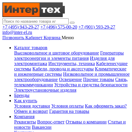
+7 (495) 943-29-27
+7 (496) 575-00-20
+7 (901) 593-29-27
info@inter-el.ru
Позвонить
Кабинет
Корзина
Меню
Каталог товаров
Высоковольтное и щитовое оборудование
Генераторы
электроэнергии и элементы питания
Изделия для
электромонтажа
Инструменты, техника
Кабеленесущие
системы
Кабели, провода и аксессуары
Климатические
и инженерные системы
Низковольтное и промышленное
электрооборудование
Освещение
Прочие товары
Связь,
телекоммуникации
Устройства и средства безопасности
Электроустановочные изделия
Бренды
Как купить
Условия доставки
Условия оплаты
Как оформить заказ?
Обмен и возврат
Гарантия на товары
Компания
Реквизиты
Вопрос-ответ
Отзывы о компании
Статьи и
новости
Вакансии