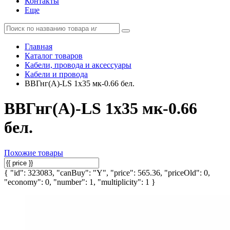
Контакты
Еще
Главная
Каталог товаров
Кабели, провода и аксессуары
Кабели и провода
ВВГнг(А)-LS 1х35 мк-0.66 бел.
ВВГнг(А)-LS 1х35 мк-0.66
бел.
Похожие товары
{ "id": 323083, "canBuy": "Y", "price": 565.36, "priceOld": 0,
"economy": 0, "number": 1, "multiplicity": 1 }