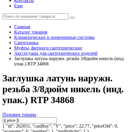
Контакты
Еще
Главная
Каталог товаров
Климатические и инженерные системы
Сантехника
Муфты, фитинги сантехнические
Акссесуары для сантехнических изделий
Заглушка латунь наружн. резьба 3/8дюйм никель (инд.
упак.) RTP 34868
Заглушка латунь наружн.
резьба 3/8дюйм никель (инд.
упак.) RTP 34868
Похожие товары
{ "id": 262051, "canBuy": "Y", "price": 22.77, "priceOld": 0,
"economy": 0, "number": 1, "multiplicity": 1 }