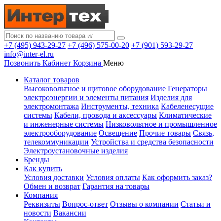
+7 (495) 943-29-27
+7 (496) 575-00-20
+7 (901) 593-29-27
info@inter-el.ru
Позвонить
Кабинет
Корзина
Меню
Каталог товаров
Высоковольтное и щитовое оборудование
Генераторы
электроэнергии и элементы питания
Изделия для
электромонтажа
Инструменты, техника
Кабеленесущие
системы
Кабели, провода и аксессуары
Климатические
и инженерные системы
Низковольтное и промышленное
электрооборудование
Освещение
Прочие товары
Связь,
телекоммуникации
Устройства и средства безопасности
Электроустановочные изделия
Бренды
Как купить
Условия доставки
Условия оплаты
Как оформить заказ?
Обмен и возврат
Гарантия на товары
Компания
Реквизиты
Вопрос-ответ
Отзывы о компании
Статьи и
новости
Вакансии