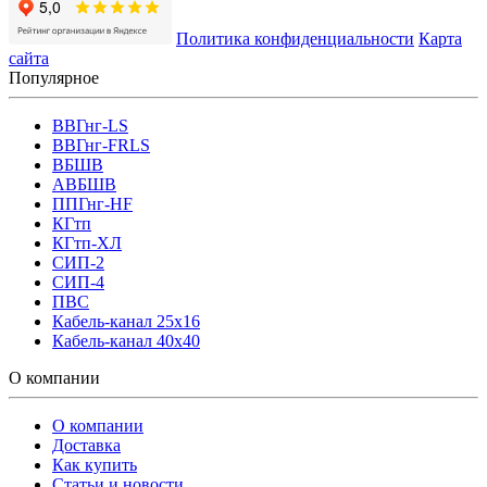
Политика конфиденциальности
Карта
сайта
Популярное
ВВГнг-LS
ВВГнг-FRLS
ВБШВ
АВБШВ
ППГнг-HF
КГтп
КГтп-ХЛ
СИП-2
СИП-4
ПВС
Кабель-канал 25х16
Кабель-канал 40х40
О компании
О компании
Доставка
Как купить
Статьи и новости