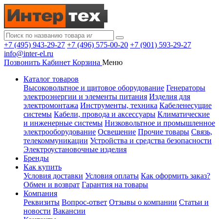
+7 (495) 943-29-27
+7 (496) 575-00-20
+7 (901) 593-29-27
info@inter-el.ru
Позвонить
Кабинет
Корзина
Меню
Каталог товаров
Высоковольтное и щитовое оборудование
Генераторы
электроэнергии и элементы питания
Изделия для
электромонтажа
Инструменты, техника
Кабеленесущие
системы
Кабели, провода и аксессуары
Климатические
и инженерные системы
Низковольтное и промышленное
электрооборудование
Освещение
Прочие товары
Связь,
телекоммуникации
Устройства и средства безопасности
Электроустановочные изделия
Бренды
Как купить
Условия доставки
Условия оплаты
Как оформить заказ?
Обмен и возврат
Гарантия на товары
Компания
Реквизиты
Вопрос-ответ
Отзывы о компании
Статьи и
новости
Вакансии