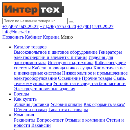
+7 (495) 943-29-27
+7 (496) 575-00-20
+7 (901) 593-29-27
info@inter-el.ru
Позвонить
Кабинет
Корзина
Меню
Каталог товаров
Высоковольтное и щитовое оборудование
Генераторы
электроэнергии и элементы питания
Изделия для
электромонтажа
Инструменты, техника
Кабеленесущие
системы
Кабели, провода и аксессуары
Климатические
и инженерные системы
Низковольтное и промышленное
электрооборудование
Освещение
Прочие товары
Связь,
телекоммуникации
Устройства и средства безопасности
Электроустановочные изделия
Бренды
Как купить
Условия доставки
Условия оплаты
Как оформить заказ?
Обмен и возврат
Гарантия на товары
Компания
Реквизиты
Вопрос-ответ
Отзывы о компании
Статьи и
новости
Вакансии