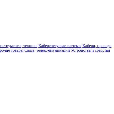
нструменты, техника
Кабеленесущие системы
Кабели, провода
рочие товары
Связь, телекоммуникации
Устройства и средства