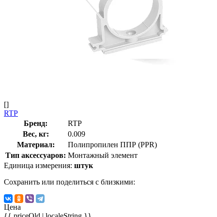
[]
RTP
Бренд:
RTP
Вес, кг:
0.009
Материал:
Полипропилен ППР (PPR)
Тип аксессуаров:
Монтажный элемент
Единица измерения:
штук
Сохранить или поделиться с близкими:
Цена
{{ priceOld | localeString }}