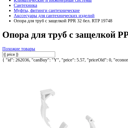
Климатические и инженерные системы
Сантехника
Муфты, фитинги сантехнические
Акссесуары для сантехнических изделий
Опора для труб с защелкой PPR 32 бел. RTP 19748
Опора для труб с защелкой PP
Похожие товары
{ "id": 262036, "canBuy": "Y", "price": 5.57, "priceOld": 0, "econom