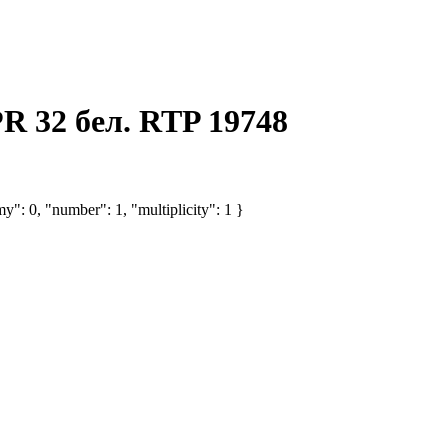
R 32 бел. RTP 19748
y": 0, "number": 1, "multiplicity": 1 }