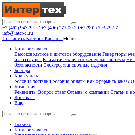
+7 (495) 943-29-27
+7 (496) 575-00-20
+7 (901) 593-29-27
info@inter-el.ru
Позвонить
Кабинет
Корзина
Меню
Каталог товаров
Высоковольтное и щитовое оборудование
Генераторы эле
и аксессуары
Климатические и инженерные системы
Низ
безопасности
Электроустановочные изделия
Бренды
Как купить
Условия доставки
Условия оплаты
Как оформить заказ?
О
Компания
Реквизиты
Вопрос-ответ
Отзывы о компании
Статьи и н
Контакты
Еще
Главная
Каталог товаров