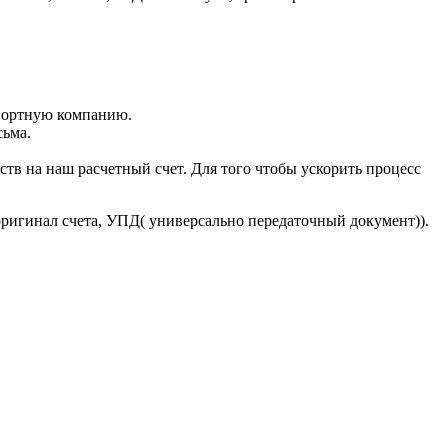
портную компанию.
сьма.
тв на наш расчетный счет. Для того чтобы ускорить процесс
оригинал счета, УПД( универсально передаточный документ)).