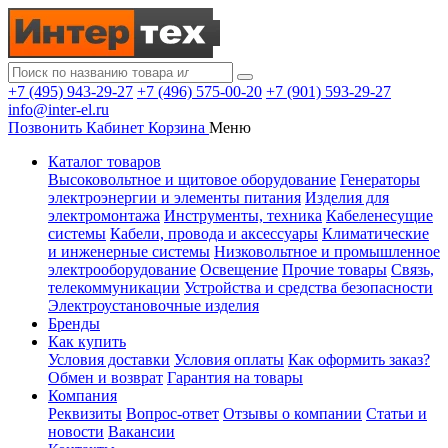
+7 (495) 943-29-27
+7 (496) 575-00-20
+7 (901) 593-29-27
info@inter-el.ru
Позвонить
Кабинет
Корзина
Меню
Каталог товаров
Высоковольтное и щитовое оборудование
Генераторы
электроэнергии и элементы питания
Изделия для
электромонтажа
Инструменты, техника
Кабеленесущие
системы
Кабели, провода и аксессуары
Климатические
и инженерные системы
Низковольтное и промышленное
электрооборудование
Освещение
Прочие товары
Связь,
телекоммуникации
Устройства и средства безопасности
Электроустановочные изделия
Бренды
Как купить
Условия доставки
Условия оплаты
Как оформить заказ?
Обмен и возврат
Гарантия на товары
Компания
Реквизиты
Вопрос-ответ
Отзывы о компании
Статьи и
новости
Вакансии