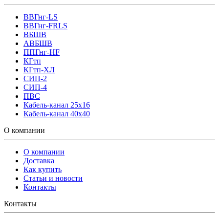
ВВГнг-LS
ВВГнг-FRLS
ВБШВ
АВБШВ
ППГнг-HF
КГтп
КГтп-ХЛ
СИП-2
СИП-4
ПВС
Кабель-канал 25х16
Кабель-канал 40х40
О компании
О компании
Доставка
Как купить
Статьи и новости
Контакты
Контакты