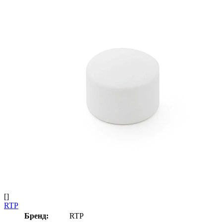
[]
RTP
Бренд:
RTP