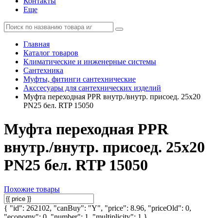
Контакты
Еще
Главная
Каталог товаров
Климатические и инженерные системы
Сантехника
Муфты, фитинги сантехнические
Акссесуары для сантехнических изделий
Муфта переходная PPR внутр./внутр. присоед. 25х20
PN25 бел. RTP 15050
Муфта переходная PPR
внутр./внутр. присоед. 25х20
PN25 бел. RTP 15050
Похожие товары
{ "id": 262102, "canBuy": "Y", "price": 8.96, "priceOld": 0,
"economy": 0, "number": 1, "multiplicity": 1 }