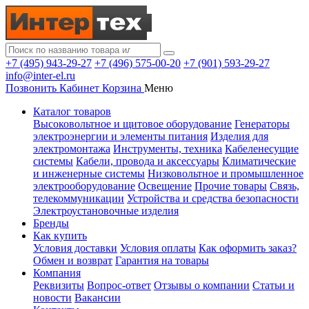
+7 (495) 943-29-27
+7 (496) 575-00-20
+7 (901) 593-29-27
info@inter-el.ru
Позвонить
Кабинет
Корзина
Меню
Каталог товаров
Высоковольтное и щитовое оборудование
Генераторы
электроэнергии и элементы питания
Изделия для
электромонтажа
Инструменты, техника
Кабеленесущие
системы
Кабели, провода и аксессуары
Климатические
и инженерные системы
Низковольтное и промышленное
электрооборудование
Освещение
Прочие товары
Связь,
телекоммуникации
Устройства и средства безопасности
Электроустановочные изделия
Бренды
Как купить
Условия доставки
Условия оплаты
Как оформить заказ?
Обмен и возврат
Гарантия на товары
Компания
Реквизиты
Вопрос-ответ
Отзывы о компании
Статьи и
новости
Вакансии