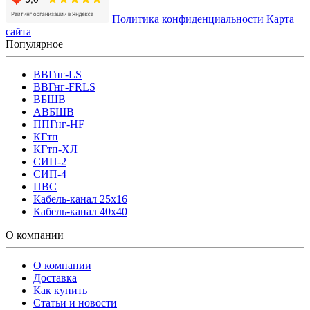
Политика конфиденциальности
Карта
сайта
Популярное
ВВГнг-LS
ВВГнг-FRLS
ВБШВ
АВБШВ
ППГнг-HF
КГтп
КГтп-ХЛ
СИП-2
СИП-4
ПВС
Кабель-канал 25х16
Кабель-канал 40х40
О компании
О компании
Доставка
Как купить
Статьи и новости