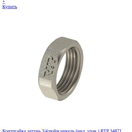
+
Купить
Контргайка латунь 3/4дюйм никель (инд. упак.) RTP 34871