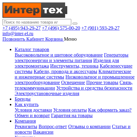
+7 (495) 943-29-27
+7 (496) 575-00-20
+7 (901) 593-29-27
info@inter-el.ru
Позвонить
Кабинет
Корзина
Меню
Каталог товаров
Высоковольтное и щитовое оборудование
Генераторы
электроэнергии и элементы питания
Изделия для
электромонтажа
Инструменты, техника
Кабеленесущие
системы
Кабели, провода и аксессуары
Климатические
и инженерные системы
Низковольтное и промышленное
электрооборудование
Освещение
Прочие товары
Связь,
телекоммуникации
Устройства и средства безопасности
Электроустановочные изделия
Бренды
Как купить
Условия доставки
Условия оплаты
Как оформить заказ?
Обмен и возврат
Гарантия на товары
Компания
Реквизиты
Вопрос-ответ
Отзывы о компании
Статьи и
новости
Вакансии