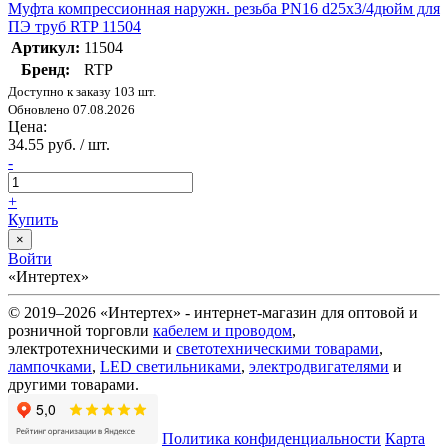
Муфта компрессионная наружн. резьба PN16 d25х3/4дюйм для
ПЭ труб RTP 11504
Артикул:
11504
Бренд:
RTP
Доступно к заказу 103 шт.
Обновлено 07.08.2026
Цена:
34.55 руб. / шт.
-
+
Купить
×
Войти
«Интертех»
© 2019–2026 «Интертех» - интернет-магазин для оптовой и
розничной торговли
кабелем и проводом
,
электротехническими и
светотехническими товарами
,
лампочками
,
LED светильниками
,
электродвигателями
и
другими товарами.
Политика конфиденциальности
Карта