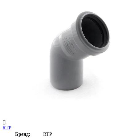
[]
RTP
Бренд:
RTP