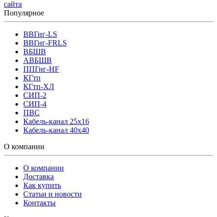
сайта
Популярное
ВВГнг-LS
ВВГнг-FRLS
ВБШВ
АВБШВ
ППГнг-HF
КГтп
КГтп-ХЛ
СИП-2
СИП-4
ПВС
Кабель-канал 25х16
Кабель-канал 40х40
О компании
О компании
Доставка
Как купить
Статьи и новости
Контакты