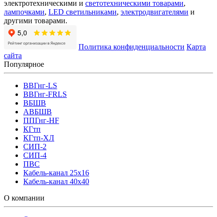
электротехническими и
светотехническими товарами
,
лампочками
,
LED светильниками
,
электродвигателями
и
другими товарами.
Политика конфиденциальности
Карта
сайта
Популярное
ВВГнг-LS
ВВГнг-FRLS
ВБШВ
АВБШВ
ППГнг-HF
КГтп
КГтп-ХЛ
СИП-2
СИП-4
ПВС
Кабель-канал 25х16
Кабель-канал 40х40
О компании