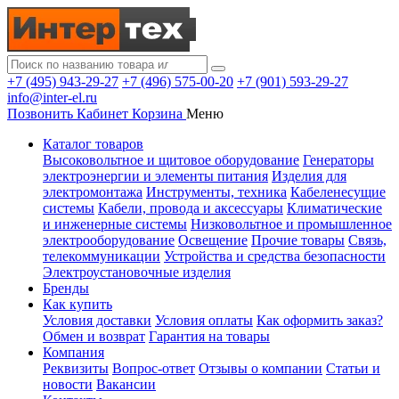
+7 (495) 943-29-27
+7 (496) 575-00-20
+7 (901) 593-29-27
info@inter-el.ru
Позвонить
Кабинет
Корзина
Меню
Каталог товаров
Высоковольтное и щитовое оборудование
Генераторы
электроэнергии и элементы питания
Изделия для
электромонтажа
Инструменты, техника
Кабеленесущие
системы
Кабели, провода и аксессуары
Климатические
и инженерные системы
Низковольтное и промышленное
электрооборудование
Освещение
Прочие товары
Связь,
телекоммуникации
Устройства и средства безопасности
Электроустановочные изделия
Бренды
Как купить
Условия доставки
Условия оплаты
Как оформить заказ?
Обмен и возврат
Гарантия на товары
Компания
Реквизиты
Вопрос-ответ
Отзывы о компании
Статьи и
новости
Вакансии