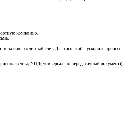
портную компанию.
сьма.
тв на наш расчетный счет. Для того чтобы ускорить процесс
оригинал счета, УПД( универсально передаточный документ)).