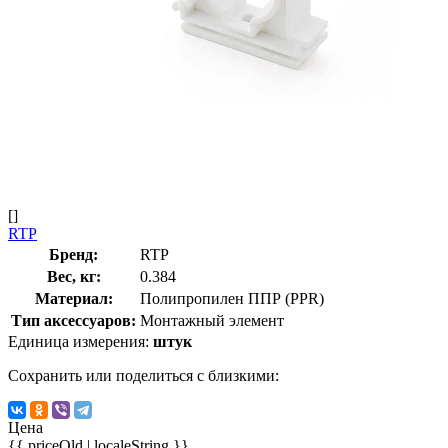
[]
RTP
Бренд:
RTP
Вес, кг:
0.384
Материал:
Полипропилен ППР (PPR)
Тип аксессуаров:
Монтажный элемент
Единица измерения:
штук
Сохранить или поделиться с близкими:
Цена
{{ priceOld | localeString }}