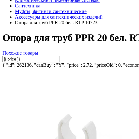
Климатические и инженерные системы
Сантехника
Муфты, фитинги сантехнические
Акссесуары для сантехнических изделий
Опора для труб PPR 20 бел. RTP 10723
Опора для труб PPR 20 бел. R
Похожие товары
{ "id": 262136, "canBuy": "Y", "price": 2.72, "priceOld": 0, "econom