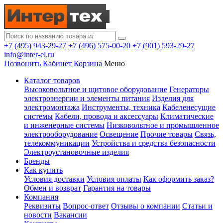
+7 (495) 943-29-27
+7 (496) 575-00-20
+7 (901) 593-29-27
info@inter-el.ru
Позвонить
Кабинет
Корзина
Меню
Каталог товаров
Высоковольтное и щитовое оборудование
Генераторы
электроэнергии и элементы питания
Изделия для
электромонтажа
Инструменты, техника
Кабеленесущие
системы
Кабели, провода и аксессуары
Климатические
и инженерные системы
Низковольтное и промышленное
электрооборудование
Освещение
Прочие товары
Связь,
телекоммуникации
Устройства и средства безопасности
Электроустановочные изделия
Бренды
Как купить
Условия доставки
Условия оплаты
Как оформить заказ?
Обмен и возврат
Гарантия на товары
Компания
Реквизиты
Вопрос-ответ
Отзывы о компании
Статьи и
новости
Вакансии