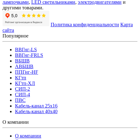
лампочками
,
LED светильниками
,
электродвигателями
и
другими товарами.
Политика конфиденциальности
Карта
сайта
Популярное
ВВГнг-LS
ВВГнг-FRLS
ВБШВ
АВБШВ
ППГнг-HF
КГтп
КГтп-ХЛ
СИП-2
СИП-4
ПВС
Кабель-канал 25х16
Кабель-канал 40х40
О компании
О компании