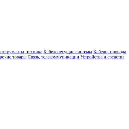
нструменты, техника
Кабеленесущие системы
Кабели, провода
рочие товары
Связь, телекоммуникации
Устройства и средства