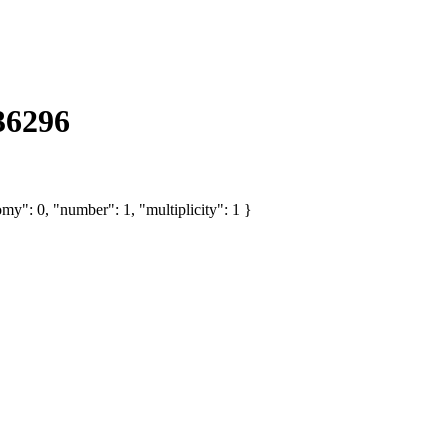
36296
my": 0, "number": 1, "multiplicity": 1 }