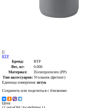
[]
RTP
Бренд:
RTP
Вес, кг:
0.006
Материал:
Полипропилен (PP)
Тип аксессуаров:
Угольник (фитинг)
Единица измерения:
штук
Сохранить или поделиться с близкими:
Цена
{{ priceOld | localeString }}