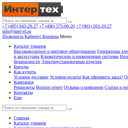
+7 (495) 943-29-27
+7 (496) 575-00-20
+7 (901) 593-29-27
info@inter-el.ru
Позвонить
Кабинет
Корзина
Меню
Каталог товаров
Высоковольтное и щитовое оборудование
Генераторы эле
и аксессуары
Климатические и инженерные системы
Низ
безопасности
Электроустановочные изделия
Бренды
Как купить
Условия доставки
Условия оплаты
Как оформить заказ?
О
Компания
Реквизиты
Вопрос-ответ
Отзывы о компании
Статьи и н
Контакты
Еще
Главная
Каталог товаров