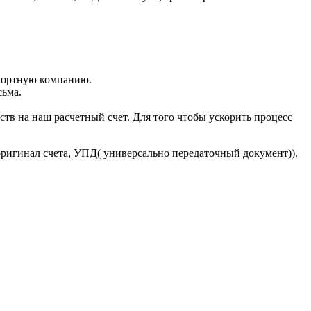
портную компанию.
сьма.
тв на наш расчетный счет. Для того чтобы ускорить процесс
оригинал счета, УПД( универсально передаточный документ)).