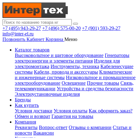
+7 (495) 943-29-27
+7 (496) 575-00-20
+7 (901) 593-29-27
info@inter-el.ru
Позвонить
Кабинет
Корзина
Меню
Каталог товаров
Высоковольтное и щитовое оборудование
Генераторы
электроэнергии и элементы питания
Изделия для
электромонтажа
Инструменты, техника
Кабеленесущие
системы
Кабели, провода и аксессуары
Климатические
и инженерные системы
Низковольтное и промышленное
электрооборудование
Освещение
Прочие товары
Связь,
телекоммуникации
Устройства и средства безопасности
Электроустановочные изделия
Бренды
Как купить
Условия доставки
Условия оплаты
Как оформить заказ?
Обмен и возврат
Гарантия на товары
Компания
Реквизиты
Вопрос-ответ
Отзывы о компании
Статьи и
новости
Вакансии