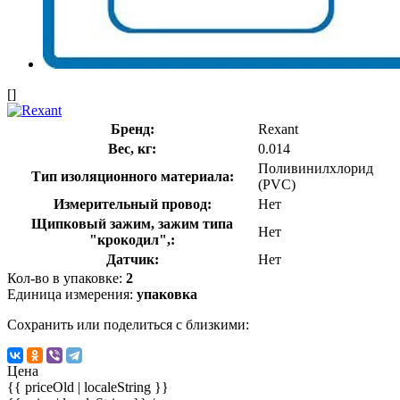
[]
Бренд:
Rexant
Вес, кг:
0.014
Поливинилхлорид
Тип изоляционного материала:
(PVC)
Измерительный провод:
Нет
Щипковый зажим, зажим типа
Нет
"крокодил",:
Датчик:
Нет
Кол-во в упаковке:
2
Единица измерения:
упаковка
Сохранить или поделиться с близкими:
Цена
{{ priceOld | localeString }}