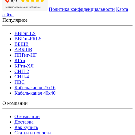
Политика конфиденциальности
Карта
сайта
Популярное
ВВГнг-LS
ВВГнг-FRLS
ВБШВ
АВБШВ
ППГнг-HF
КГтп
КГтп-ХЛ
СИП-2
СИП-4
ПВС
Кабель-канал 25х16
Кабель-канал 40х40
О компании
О компании
Доставка
Как купить
Статьи и новости