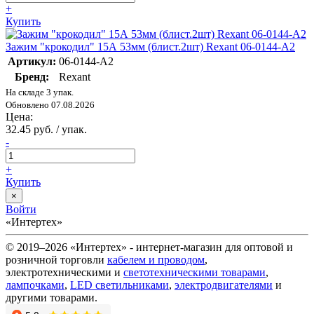
+
Купить
Зажим "крокодил" 15А 53мм (блист.2шт) Rexant 06-0144-A2
Артикул:
06-0144-A2
Бренд:
Rexant
На складе 3 упак.
Обновлено 07.08.2026
Цена:
32.45 руб. / упак.
-
+
Купить
×
Войти
«Интертех»
© 2019–2026 «Интертех» - интернет-магазин для оптовой и
розничной торговли
кабелем и проводом
,
электротехническими и
светотехническими товарами
,
лампочками
,
LED светильниками
,
электродвигателями
и
другими товарами.