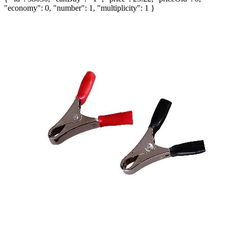
"economy": 0, "number": 1, "multiplicity": 1 }