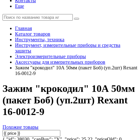
Контакты
Еще
Главная
Каталог товаров
Инструменты, техника
Инструмент, измерительные приборы и средства
защиты
Электроизмерительные приборы
Аксессуары для измерительных приборов
Зажим "крокодил" 10А 50мм (пакет Боб) (уп.2шт) Rexant
16-0012-9
Зажим "крокодил" 10А 50мм
(пакет Боб) (уп.2шт) Rexant
16-0012-9
Похожие товары
{ "id": 38030, "canBuy": "Y", "price": 25.22, "priceOld": 0,