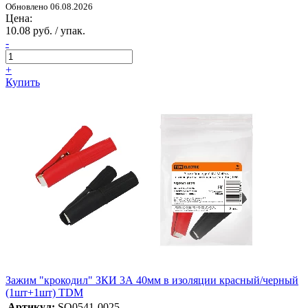
Обновлено 06.08.2026
Цена:
10.08 руб. / упак.
-
+
Купить
Зажим "крокодил" ЗКИ 3А 40мм в изоляции красный/черный
(1шт+1шт) TDM
Артикул:
SQ0541-0025