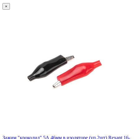
×
Зажим "крокодил" 5А 46мм в изоляторе (уп.2шт) Rexant 16-