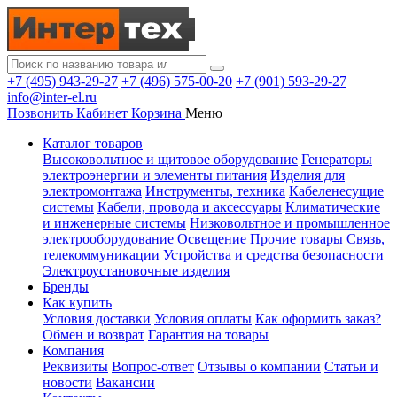
+7 (495) 943-29-27
+7 (496) 575-00-20
+7 (901) 593-29-27
info@inter-el.ru
Позвонить
Кабинет
Корзина
Меню
Каталог товаров
Высоковольтное и щитовое оборудование
Генераторы
электроэнергии и элементы питания
Изделия для
электромонтажа
Инструменты, техника
Кабеленесущие
системы
Кабели, провода и аксессуары
Климатические
и инженерные системы
Низковольтное и промышленное
электрооборудование
Освещение
Прочие товары
Связь,
телекоммуникации
Устройства и средства безопасности
Электроустановочные изделия
Бренды
Как купить
Условия доставки
Условия оплаты
Как оформить заказ?
Обмен и возврат
Гарантия на товары
Компания
Реквизиты
Вопрос-ответ
Отзывы о компании
Статьи и
новости
Вакансии