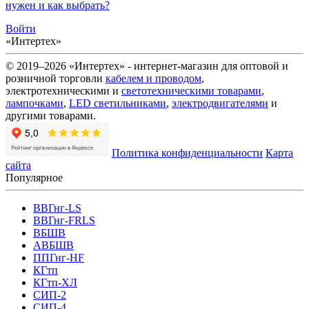
нужен и как выбрать?
Войти
«Интертех»
© 2019–2026 «Интертех» - интернет-магазин для оптовой и
розничной торговли
кабелем и проводом
,
электротехническими и
светотехническими товарами
,
лампочками
,
LED светильниками
,
электродвигателями
и
другими товарами.
Политика конфиденциальности
Карта
сайта
Популярное
ВВГнг-LS
ВВГнг-FRLS
ВБШВ
АВБШВ
ППГнг-HF
КГтп
КГтп-ХЛ
СИП-2
СИП-4