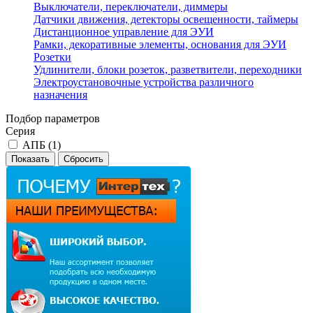
Выключатели, переключатели, диммеры
Датчики движения, детекторы освещенности, таймеры
Дистанционное управление для ЭУИ
Рамки, декоративные элементы, основания для ЭУИ
Розетки
Удлинители, блоки розеток, разветвители, переходники
Электроустановочные устройства различного
назначения
Подбор параметров
Серия
АПБ (
1
)