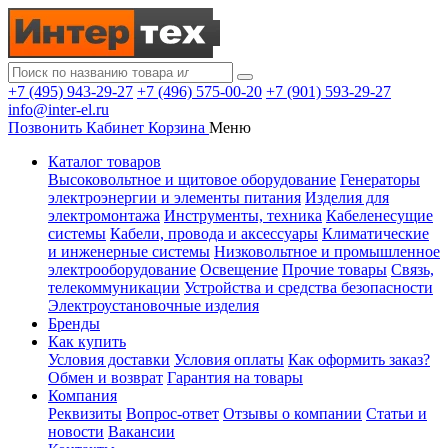
+7 (495) 943-29-27
+7 (496) 575-00-20
+7 (901) 593-29-27
info@inter-el.ru
Позвонить
Кабинет
Корзина
Меню
Каталог товаров
Высоковольтное и щитовое оборудование
Генераторы
электроэнергии и элементы питания
Изделия для
электромонтажа
Инструменты, техника
Кабеленесущие
системы
Кабели, провода и аксессуары
Климатические
и инженерные системы
Низковольтное и промышленное
электрооборудование
Освещение
Прочие товары
Связь,
телекоммуникации
Устройства и средства безопасности
Электроустановочные изделия
Бренды
Как купить
Условия доставки
Условия оплаты
Как оформить заказ?
Обмен и возврат
Гарантия на товары
Компания
Реквизиты
Вопрос-ответ
Отзывы о компании
Статьи и
новости
Вакансии