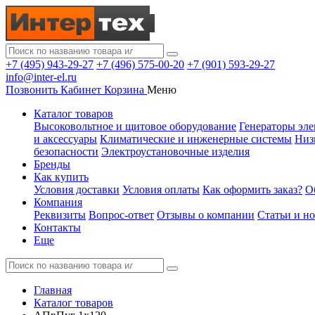
+7 (495) 943-29-27
+7 (496) 575-00-20
+7 (901) 593-29-27
info@inter-el.ru
Позвонить
Кабинет
Корзина
Меню
Каталог товаров
Высоковольтное и щитовое оборудование
Генераторы эле
и аксессуары
Климатические и инженерные системы
Низ
безопасности
Электроустановочные изделия
Бренды
Как купить
Условия доставки
Условия оплаты
Как оформить заказ?
О
Компания
Реквизиты
Вопрос-ответ
Отзывы о компании
Статьи и н
Контакты
Еще
Главная
Каталог товаров