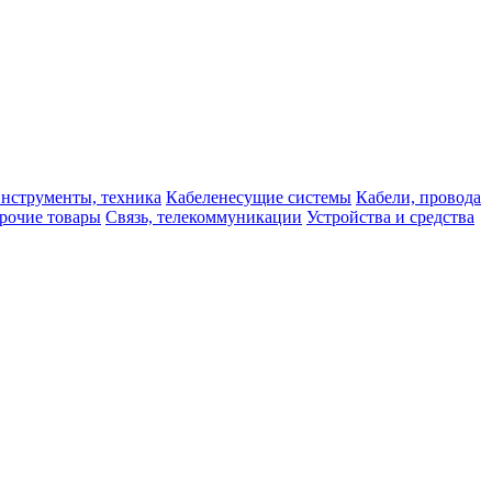
нструменты, техника
Кабеленесущие системы
Кабели, провода
рочие товары
Связь, телекоммуникации
Устройства и средства