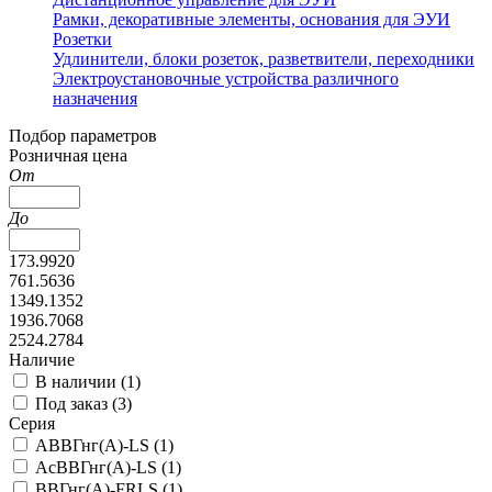
Рамки, декоративные элементы, основания для ЭУИ
Розетки
Удлинители, блоки розеток, разветвители, переходники
Электроустановочные устройства различного
назначения
Подбор параметров
Розничная цена
От
До
173.9920
761.5636
1349.1352
1936.7068
2524.2784
Наличие
В наличии (
1
)
Под заказ (
3
)
Серия
АВВГнг(А)-LS (
1
)
АсВВГнг(А)-LS (
1
)
ВВГнг(А)-FRLS (
1
)