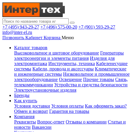
+7 (495) 943-29-27
+7 (496) 575-00-20
+7 (901) 593-29-27
info@inter-el.ru
Позвонить
Кабинет
Корзина
Меню
Каталог товаров
Высоковольтное и щитовое оборудование
Генераторы
электроэнергии и элементы питания
Изделия для
электромонтажа
Инструменты, техника
Кабеленесущие
системы
Кабели, провода и аксессуары
Климатические
и инженерные системы
Низковольтное и промышленное
электрооборудование
Освещение
Прочие товары
Связь,
телекоммуникации
Устройства и средства безопасности
Электроустановочные изделия
Бренды
Как купить
Условия доставки
Условия оплаты
Как оформить заказ?
Обмен и возврат
Гарантия на товары
Компания
Реквизиты
Вопрос-ответ
Отзывы о компании
Статьи и
новости
Вакансии