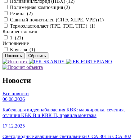
Поливинилхлорид (ПВХ) (
12
)
Полимерная композиция (
2
)
Резина (
2
)
Сшитый полиэтилен (СПЭ, XLPE, VPE) (
1
)
Термоэластопласт (TPE, ТЭП, ТПЭ) (
1
)
Количество жил
1 (
21
)
Исполнение
Круглая (
1
)
Новости
Все новости
06.08.2026
Кабель для видеонаблюдения КВК: маркировка, сечения,
отличия КВК-В и КВК-П, правила монтажа
17.12.2025
Светодиодные аварийные светильники ССА 301 и ССА 302