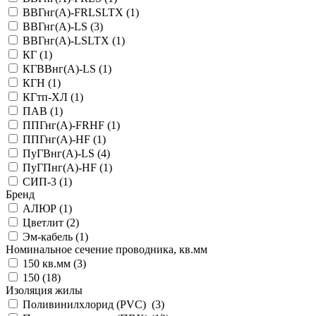
ВВГнг(А)-FRLSLTX (
1
)
ВВГнг(А)-LS (
3
)
ВВГнг(А)-LSLTX (
1
)
КГ (
1
)
КГВВнг(А)-LS (
1
)
КГН (
1
)
КГтп-ХЛ (
1
)
ПАВ (
1
)
ППГнг(А)-FRHF (
1
)
ППГнг(А)-HF (
1
)
ПуГВнг(А)-LS (
4
)
ПуГПнг(А)-HF (
1
)
СИП-3 (
1
)
Бренд
АЛЮР (
1
)
Цветлит (
2
)
Эм-кабель (
1
)
Номинальное сечение проводника, кв.мм
150 кв.мм (
3
)
150 (
18
)
Изоляция жилы
Поливинилхлорид (PVC) (
3
)