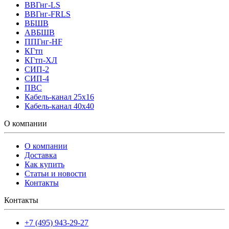
ВВГнг-LS
ВВГнг-FRLS
ВБШВ
АВБШВ
ППГнг-HF
КГтп
КГтп-ХЛ
СИП-2
СИП-4
ПВС
Кабель-канал 25х16
Кабель-канал 40х40
О компании
О компании
Доставка
Как купить
Статьи и новости
Контакты
Контакты
+7 (495) 943-29-27