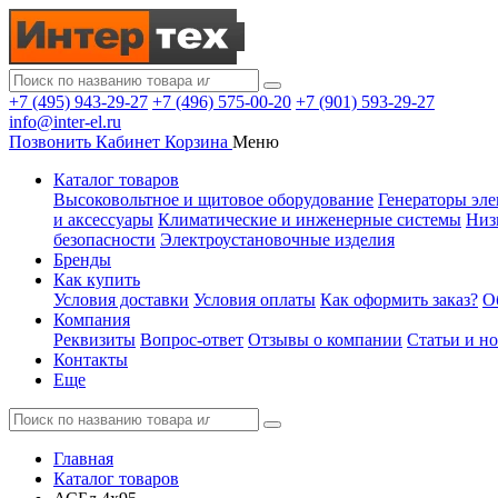
+7 (495) 943-29-27
+7 (496) 575-00-20
+7 (901) 593-29-27
info@inter-el.ru
Позвонить
Кабинет
Корзина
Меню
Каталог товаров
Высоковольтное и щитовое оборудование
Генераторы эле
и аксессуары
Климатические и инженерные системы
Низ
безопасности
Электроустановочные изделия
Бренды
Как купить
Условия доставки
Условия оплаты
Как оформить заказ?
О
Компания
Реквизиты
Вопрос-ответ
Отзывы о компании
Статьи и н
Контакты
Еще
Главная
Каталог товаров