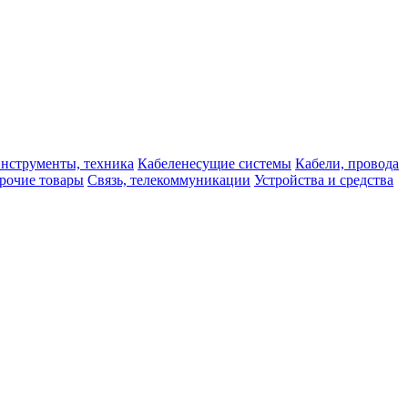
нструменты, техника
Кабеленесущие системы
Кабели, провода
рочие товары
Связь, телекоммуникации
Устройства и средства