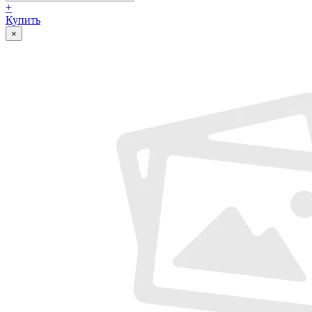
+
Купить
×