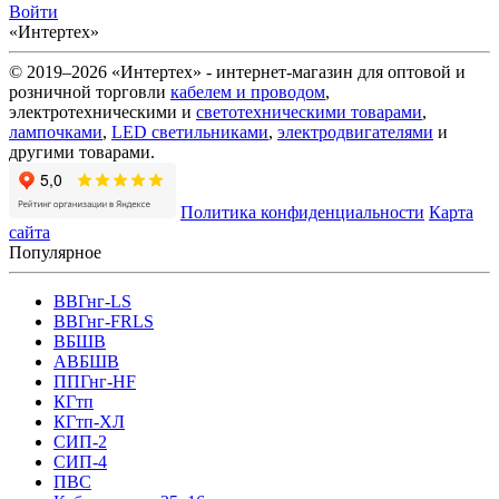
Войти
«Интертех»
© 2019–2026 «Интертех» - интернет-магазин для оптовой и
розничной торговли
кабелем и проводом
,
электротехническими и
светотехническими товарами
,
лампочками
,
LED светильниками
,
электродвигателями
и
другими товарами.
Политика конфиденциальности
Карта
сайта
Популярное
ВВГнг-LS
ВВГнг-FRLS
ВБШВ
АВБШВ
ППГнг-HF
КГтп
КГтп-ХЛ
СИП-2
СИП-4
ПВС