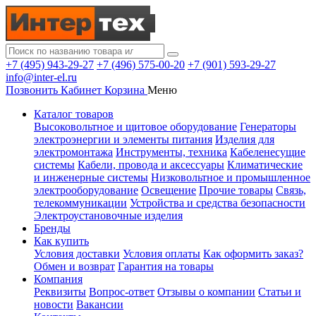
+7 (495) 943-29-27
+7 (496) 575-00-20
+7 (901) 593-29-27
info@inter-el.ru
Позвонить
Кабинет
Корзина
Меню
Каталог товаров
Высоковольтное и щитовое оборудование
Генераторы
электроэнергии и элементы питания
Изделия для
электромонтажа
Инструменты, техника
Кабеленесущие
системы
Кабели, провода и аксессуары
Климатические
и инженерные системы
Низковольтное и промышленное
электрооборудование
Освещение
Прочие товары
Связь,
телекоммуникации
Устройства и средства безопасности
Электроустановочные изделия
Бренды
Как купить
Условия доставки
Условия оплаты
Как оформить заказ?
Обмен и возврат
Гарантия на товары
Компания
Реквизиты
Вопрос-ответ
Отзывы о компании
Статьи и
новости
Вакансии