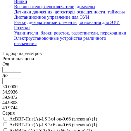
Вилки
Выключатели, переключатели, диммеры
Датчики движения, детекторы освещенности, таймеры
Дистанционное управление для ЭУИ
Рамки, декоративные элементы, основания для ЭУИ
Розетки
Удлинители, блоки розеток, разветвители, переходники
Электроустановочные устройства различного
назначения
Подбор параметров
Розничная цена
От
До
30.0000
34.9936
39.9872
44.9808
49.9744
Серия
АсВВГ-Пнг(А)-LS 3х4 ок-0.66 (элеконд) (
1
)
АсВВГ-Пнг(А)-LS 3х6 ок-0.66 (элеконд) (
1
)
АсВВГнг(А)-LS 3х6 ок-0.66 (элеконд) (
1
)