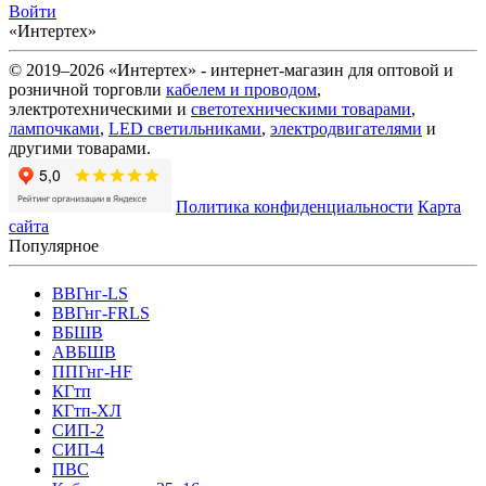
Войти
«Интертех»
© 2019–2026 «Интертех» - интернет-магазин для оптовой и
розничной торговли
кабелем и проводом
,
электротехническими и
светотехническими товарами
,
лампочками
,
LED светильниками
,
электродвигателями
и
другими товарами.
Политика конфиденциальности
Карта
сайта
Популярное
ВВГнг-LS
ВВГнг-FRLS
ВБШВ
АВБШВ
ППГнг-HF
КГтп
КГтп-ХЛ
СИП-2
СИП-4
ПВС