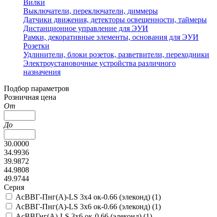
Вилки
Выключатели, переключатели, диммеры
Датчики движения, детекторы освещенности, таймеры
Дистанционное управление для ЭУИ
Рамки, декоративные элементы, основания для ЭУИ
Розетки
Удлинители, блоки розеток, разветвители, переходники
Электроустановочные устройства различного
назначения
Подбор параметров
Розничная цена
От
До
30.0000
34.9936
39.9872
44.9808
49.9744
Серия
АсВВГ-Пнг(А)-LS 3х4 ок-0.66 (элеконд) (
1
)
АсВВГ-Пнг(А)-LS 3х6 ок-0.66 (элеконд) (
1
)
АсВВГнг(А)-LS 3х6 ок-0.66 (элеконд) (
1
)