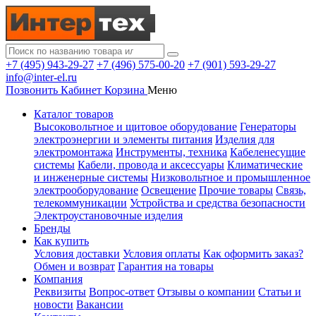
+7 (495) 943-29-27
+7 (496) 575-00-20
+7 (901) 593-29-27
info@inter-el.ru
Позвонить
Кабинет
Корзина
Меню
Каталог товаров
Высоковольтное и щитовое оборудование
Генераторы
электроэнергии и элементы питания
Изделия для
электромонтажа
Инструменты, техника
Кабеленесущие
системы
Кабели, провода и аксессуары
Климатические
и инженерные системы
Низковольтное и промышленное
электрооборудование
Освещение
Прочие товары
Связь,
телекоммуникации
Устройства и средства безопасности
Электроустановочные изделия
Бренды
Как купить
Условия доставки
Условия оплаты
Как оформить заказ?
Обмен и возврат
Гарантия на товары
Компания
Реквизиты
Вопрос-ответ
Отзывы о компании
Статьи и
новости
Вакансии