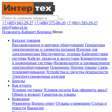
+7 (495) 943-29-27
+7 (496) 575-00-20
+7 (901) 593-29-27
info@inter-el.ru
Позвонить
Кабинет
Корзина
Меню
Каталог товаров
Высоковольтное и щитовое оборудование
Генераторы
электроэнергии и элементы питания
Изделия для
электромонтажа
Инструменты, техника
Кабеленесущие
системы
Кабели, провода и аксессуары
Климатические
и инженерные системы
Низковольтное и промышленное
электрооборудование
Освещение
Прочие товары
Связь,
телекоммуникации
Устройства и средства безопасности
Электроустановочные изделия
Бренды
Как купить
Условия доставки
Условия оплаты
Как оформить заказ?
Обмен и возврат
Гарантия на товары
Компания
Реквизиты
Вопрос-ответ
Отзывы о компании
Статьи и
новости
Вакансии