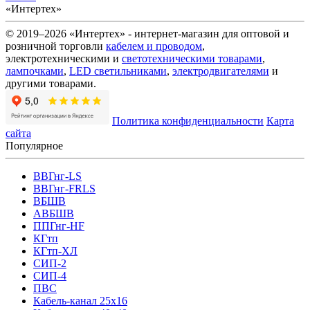
«Интертех»
© 2019–2026 «Интертех» - интернет-магазин для оптовой и
розничной торговли
кабелем и проводом
,
электротехническими и
светотехническими товарами
,
лампочками
,
LED светильниками
,
электродвигателями
и
другими товарами.
Политика конфиденциальности
Карта
сайта
Популярное
ВВГнг-LS
ВВГнг-FRLS
ВБШВ
АВБШВ
ППГнг-HF
КГтп
КГтп-ХЛ
СИП-2
СИП-4
ПВС
Кабель-канал 25х16