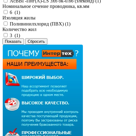
АсВВГ-Пнг(А)-LS 3х6 ок-0.66 (элеконд) (
1
)
Номинальное сечение проводника, кв.мм
6 (
1
)
Изоляция жилы
Поливинилхлорид (ПВХ) (
1
)
Количество жил
3 (
1
)