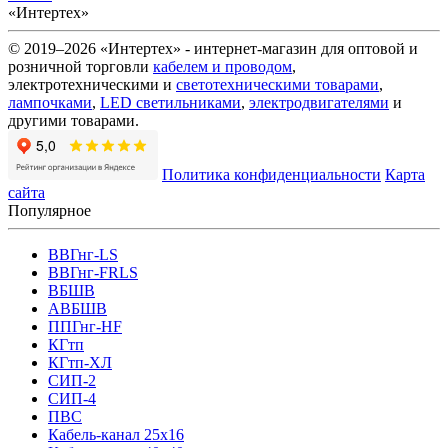
«Интертех»
© 2019–2026 «Интертех» - интернет-магазин для оптовой и
розничной торговли
кабелем и проводом
,
электротехническими и
светотехническими товарами
,
лампочками
,
LED светильниками
,
электродвигателями
и
другими товарами.
Политика конфиденциальности
Карта
сайта
Популярное
ВВГнг-LS
ВВГнг-FRLS
ВБШВ
АВБШВ
ППГнг-HF
КГтп
КГтп-ХЛ
СИП-2
СИП-4
ПВС
Кабель-канал 25х16