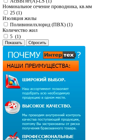
АсВВГнг(А)-LS (
1
)
Номинальное сечение проводника, кв.мм
25 (
1
)
Изоляция жилы
Поливинилхлорид (ПВХ) (
1
)
Количество жил
5 (
1
)