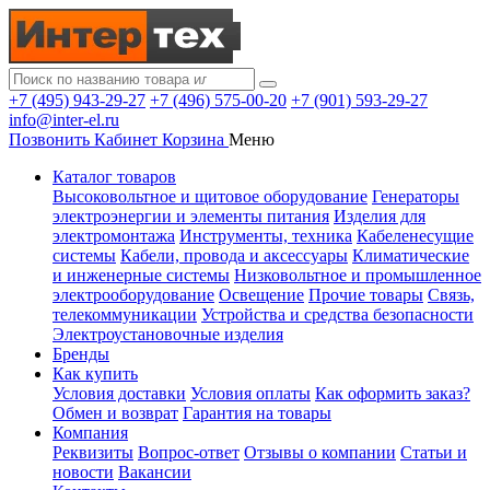
+7 (495) 943-29-27
+7 (496) 575-00-20
+7 (901) 593-29-27
info@inter-el.ru
Позвонить
Кабинет
Корзина
Меню
Каталог товаров
Высоковольтное и щитовое оборудование
Генераторы
электроэнергии и элементы питания
Изделия для
электромонтажа
Инструменты, техника
Кабеленесущие
системы
Кабели, провода и аксессуары
Климатические
и инженерные системы
Низковольтное и промышленное
электрооборудование
Освещение
Прочие товары
Связь,
телекоммуникации
Устройства и средства безопасности
Электроустановочные изделия
Бренды
Как купить
Условия доставки
Условия оплаты
Как оформить заказ?
Обмен и возврат
Гарантия на товары
Компания
Реквизиты
Вопрос-ответ
Отзывы о компании
Статьи и
новости
Вакансии