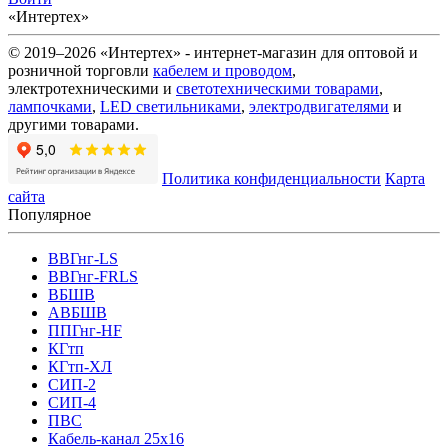
«Интертех»
© 2019–2026 «Интертех» - интернет-магазин для оптовой и
розничной торговли
кабелем и проводом
,
электротехническими и
светотехническими товарами
,
лампочками
,
LED светильниками
,
электродвигателями
и
другими товарами.
Политика конфиденциальности
Карта
сайта
Популярное
ВВГнг-LS
ВВГнг-FRLS
ВБШВ
АВБШВ
ППГнг-HF
КГтп
КГтп-ХЛ
СИП-2
СИП-4
ПВС
Кабель-канал 25х16