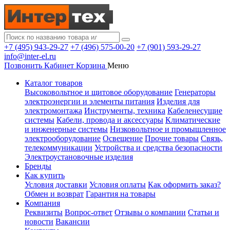
+7 (495) 943-29-27
+7 (496) 575-00-20
+7 (901) 593-29-27
info@inter-el.ru
Позвонить
Кабинет
Корзина
Меню
Каталог товаров
Высоковольтное и щитовое оборудование
Генераторы
электроэнергии и элементы питания
Изделия для
электромонтажа
Инструменты, техника
Кабеленесущие
системы
Кабели, провода и аксессуары
Климатические
и инженерные системы
Низковольтное и промышленное
электрооборудование
Освещение
Прочие товары
Связь,
телекоммуникации
Устройства и средства безопасности
Электроустановочные изделия
Бренды
Как купить
Условия доставки
Условия оплаты
Как оформить заказ?
Обмен и возврат
Гарантия на товары
Компания
Реквизиты
Вопрос-ответ
Отзывы о компании
Статьи и
новости
Вакансии