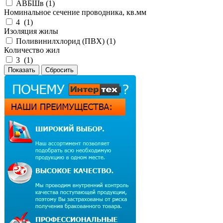
АВБШв (
1
)
Номинальное сечение проводника, кв.мм
4 (
1
)
Изоляция жилы
Поливинилхлорид (ПВХ) (
1
)
Количество жил
3 (
1
)