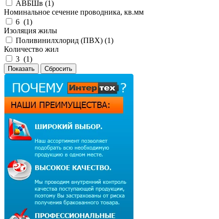
АВБШв (
1
)
Номинальное сечение проводника, кв.мм
6 (
1
)
Изоляция жилы
Поливинилхлорид (ПВХ) (
1
)
Количество жил
3 (
1
)