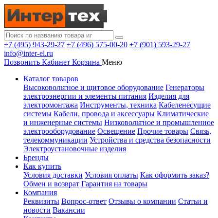
+7 (495) 943-29-27
+7 (496) 575-00-20
+7 (901) 593-29-27
info@inter-el.ru
Позвонить
Кабинет
Корзина
Меню
Каталог товаров
Высоковольтное и щитовое оборудование
Генераторы
электроэнергии и элементы питания
Изделия для
электромонтажа
Инструменты, техника
Кабеленесущие
системы
Кабели, провода и аксессуары
Климатические
и инженерные системы
Низковольтное и промышленное
электрооборудование
Освещение
Прочие товары
Связь,
телекоммуникации
Устройства и средства безопасности
Электроустановочные изделия
Бренды
Как купить
Условия доставки
Условия оплаты
Как оформить заказ?
Обмен и возврат
Гарантия на товары
Компания
Реквизиты
Вопрос-ответ
Отзывы о компании
Статьи и
новости
Вакансии