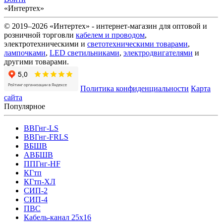
«Интертех»
© 2019–2026 «Интертех» - интернет-магазин для оптовой и
розничной торговли
кабелем и проводом
,
электротехническими и
светотехническими товарами
,
лампочками
,
LED светильниками
,
электродвигателями
и
другими товарами.
Политика конфиденциальности
Карта
сайта
Популярное
ВВГнг-LS
ВВГнг-FRLS
ВБШВ
АВБШВ
ППГнг-HF
КГтп
КГтп-ХЛ
СИП-2
СИП-4
ПВС
Кабель-канал 25х16