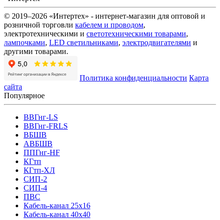
© 2019–2026 «Интертех» - интернет-магазин для оптовой и
розничной торговли
кабелем и проводом
,
электротехническими и
светотехническими товарами
,
лампочками
,
LED светильниками
,
электродвигателями
и
другими товарами.
Политика конфиденциальности
Карта
сайта
Популярное
ВВГнг-LS
ВВГнг-FRLS
ВБШВ
АВБШВ
ППГнг-HF
КГтп
КГтп-ХЛ
СИП-2
СИП-4
ПВС
Кабель-канал 25х16
Кабель-канал 40х40