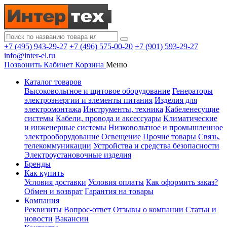
+7 (495) 943-29-27
+7 (496) 575-00-20
+7 (901) 593-29-27
info@inter-el.ru
Позвонить
Кабинет
Корзина
Меню
Каталог товаров
Высоковольтное и щитовое оборудование
Генераторы
электроэнергии и элементы питания
Изделия для
электромонтажа
Инструменты, техника
Кабеленесущие
системы
Кабели, провода и аксессуары
Климатические
и инженерные системы
Низковольтное и промышленное
электрооборудование
Освещение
Прочие товары
Связь,
телекоммуникации
Устройства и средства безопасности
Электроустановочные изделия
Бренды
Как купить
Условия доставки
Условия оплаты
Как оформить заказ?
Обмен и возврат
Гарантия на товары
Компания
Реквизиты
Вопрос-ответ
Отзывы о компании
Статьи и
новости
Вакансии