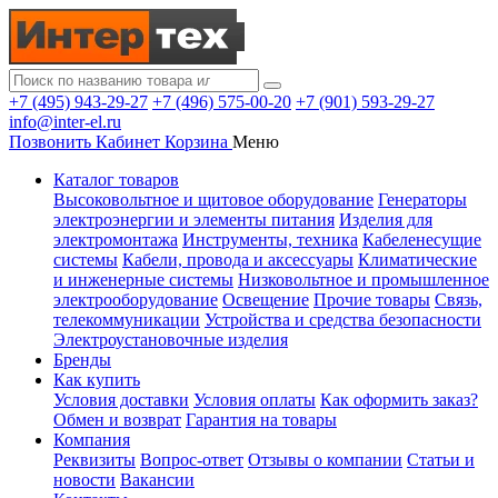
+7 (495) 943-29-27
+7 (496) 575-00-20
+7 (901) 593-29-27
info@inter-el.ru
Позвонить
Кабинет
Корзина
Меню
Каталог товаров
Высоковольтное и щитовое оборудование
Генераторы
электроэнергии и элементы питания
Изделия для
электромонтажа
Инструменты, техника
Кабеленесущие
системы
Кабели, провода и аксессуары
Климатические
и инженерные системы
Низковольтное и промышленное
электрооборудование
Освещение
Прочие товары
Связь,
телекоммуникации
Устройства и средства безопасности
Электроустановочные изделия
Бренды
Как купить
Условия доставки
Условия оплаты
Как оформить заказ?
Обмен и возврат
Гарантия на товары
Компания
Реквизиты
Вопрос-ответ
Отзывы о компании
Статьи и
новости
Вакансии