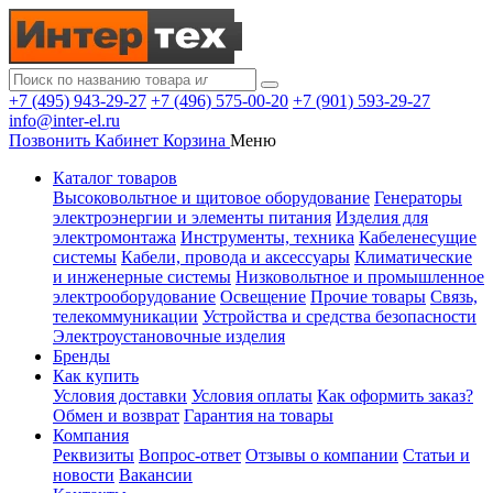
+7 (495) 943-29-27
+7 (496) 575-00-20
+7 (901) 593-29-27
info@inter-el.ru
Позвонить
Кабинет
Корзина
Меню
Каталог товаров
Высоковольтное и щитовое оборудование
Генераторы
электроэнергии и элементы питания
Изделия для
электромонтажа
Инструменты, техника
Кабеленесущие
системы
Кабели, провода и аксессуары
Климатические
и инженерные системы
Низковольтное и промышленное
электрооборудование
Освещение
Прочие товары
Связь,
телекоммуникации
Устройства и средства безопасности
Электроустановочные изделия
Бренды
Как купить
Условия доставки
Условия оплаты
Как оформить заказ?
Обмен и возврат
Гарантия на товары
Компания
Реквизиты
Вопрос-ответ
Отзывы о компании
Статьи и
новости
Вакансии