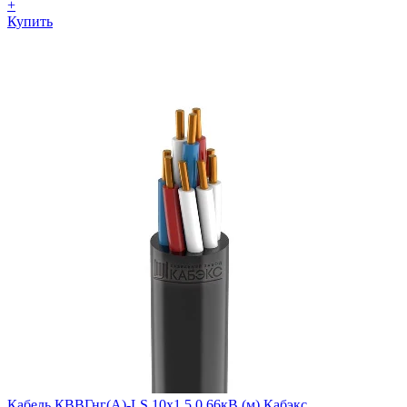
+
Купить
Кабель КВВГнг(А)-LS 10х1.5 0.66кВ (м) Кабэкс