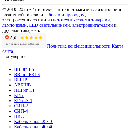
© 2019–2026 «Интертех» - интернет-магазин для оптовой и
розничной торговли
кабелем и проводом
,
электротехническими и
светотехническими товарами
,
лампочками
,
LED светильниками
,
электродвигателями
и
другими товарами.
Политика конфиденциальности
Карта
сайта
Популярное
ВВГнг-LS
ВВГнг-FRLS
ВБШВ
АВБШВ
ППГнг-HF
КГтп
КГтп-ХЛ
СИП-2
СИП-4
ПВС
Кабель-канал 25х16
Кабель-канал 40х40