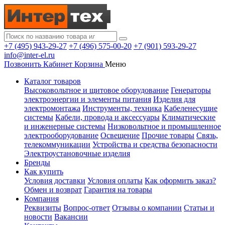
+7 (495) 943-29-27
+7 (496) 575-00-20
+7 (901) 593-29-27
info@inter-el.ru
Позвонить
Кабинет
Корзина
Меню
Каталог товаров
Высоковольтное и щитовое оборудование
Генераторы
электроэнергии и элементы питания
Изделия для
электромонтажа
Инструменты, техника
Кабеленесущие
системы
Кабели, провода и аксессуары
Климатические
и инженерные системы
Низковольтное и промышленное
электрооборудование
Освещение
Прочие товары
Связь,
телекоммуникации
Устройства и средства безопасности
Электроустановочные изделия
Бренды
Как купить
Условия доставки
Условия оплаты
Как оформить заказ?
Обмен и возврат
Гарантия на товары
Компания
Реквизиты
Вопрос-ответ
Отзывы о компании
Статьи и
новости
Вакансии