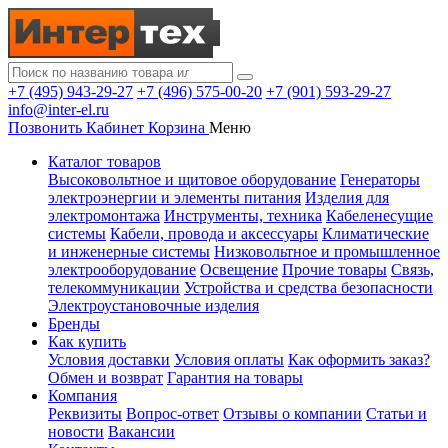
+7 (495) 943-29-27
+7 (496) 575-00-20
+7 (901) 593-29-27
info@inter-el.ru
Позвонить
Кабинет
Корзина
Меню
Каталог товаров
Высоковольтное и щитовое оборудование
Генераторы
электроэнергии и элементы питания
Изделия для
электромонтажа
Инструменты, техника
Кабеленесущие
системы
Кабели, провода и аксессуары
Климатические
и инженерные системы
Низковольтное и промышленное
электрооборудование
Освещение
Прочие товары
Связь,
телекоммуникации
Устройства и средства безопасности
Электроустановочные изделия
Бренды
Как купить
Условия доставки
Условия оплаты
Как оформить заказ?
Обмен и возврат
Гарантия на товары
Компания
Реквизиты
Вопрос-ответ
Отзывы о компании
Статьи и
новости
Вакансии