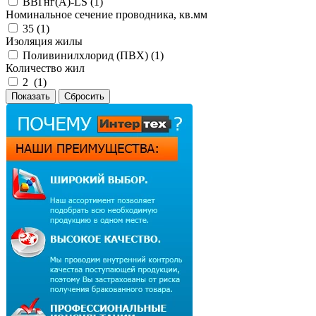
ВВГнг(А)-LS (
1
)
Номинальное сечение проводника, кв.мм
35 (
1
)
Изоляция жилы
Поливинилхлорид (ПВХ) (
1
)
Количество жил
2 (
1
)