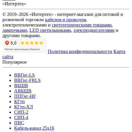
«Интертех»
© 2019–2026 «Интертех» - интернет-магазин для оптовой и
розничной торговли
кабелем и проводом
,
электротехническими и
светотехническими товарами
,
лампочками
,
LED светильниками
,
электродвигателями
и
другими товарами.
Политика конфиденциальности
Карта
сайта
Популярное
ВВГнг-LS
ВВГнг-FRLS
ВБШВ
АВБШВ
ППГнг-HF
КГтп
КГтп-ХЛ
СИП-2
СИП-4
ПВС
Кабель-канал 25х16