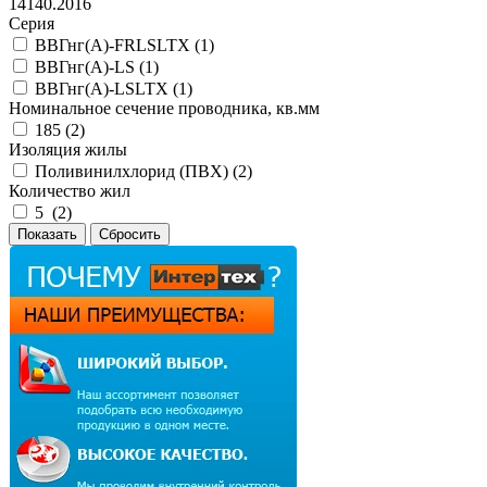
14140.2016
Серия
ВВГнг(А)-FRLSLTX (
1
)
ВВГнг(А)-LS (
1
)
ВВГнг(А)-LSLTX (
1
)
Номинальное сечение проводника, кв.мм
185 (
2
)
Изоляция жилы
Поливинилхлорид (ПВХ) (
2
)
Количество жил
5 (
2
)