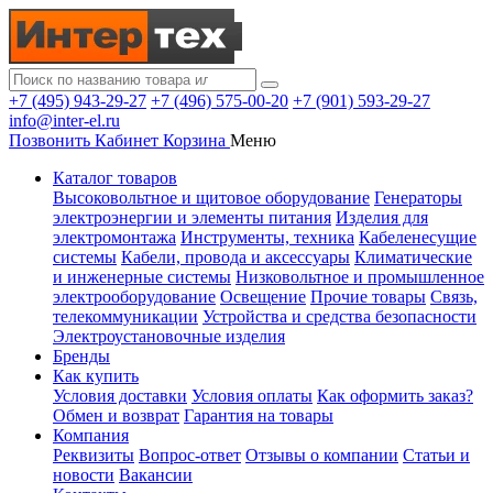
+7 (495) 943-29-27
+7 (496) 575-00-20
+7 (901) 593-29-27
info@inter-el.ru
Позвонить
Кабинет
Корзина
Меню
Каталог товаров
Высоковольтное и щитовое оборудование
Генераторы
электроэнергии и элементы питания
Изделия для
электромонтажа
Инструменты, техника
Кабеленесущие
системы
Кабели, провода и аксессуары
Климатические
и инженерные системы
Низковольтное и промышленное
электрооборудование
Освещение
Прочие товары
Связь,
телекоммуникации
Устройства и средства безопасности
Электроустановочные изделия
Бренды
Как купить
Условия доставки
Условия оплаты
Как оформить заказ?
Обмен и возврат
Гарантия на товары
Компания
Реквизиты
Вопрос-ответ
Отзывы о компании
Статьи и
новости
Вакансии