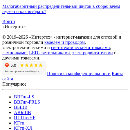
Малогабаритный распределительный щиток в сборе: зачем
нужен и как выбрать?
Войти
«Интертех»
© 2019–2026 «Интертех» - интернет-магазин для оптовой и
розничной торговли
кабелем и проводом
,
электротехническими и
светотехническими товарами
,
лампочками
,
LED светильниками
,
электродвигателями
и
другими товарами.
Политика конфиденциальности
Карта
сайта
Популярное
ВВГнг-LS
ВВГнг-FRLS
ВБШВ
АВБШВ
ППГнг-HF
КГтп
КГтп-ХЛ