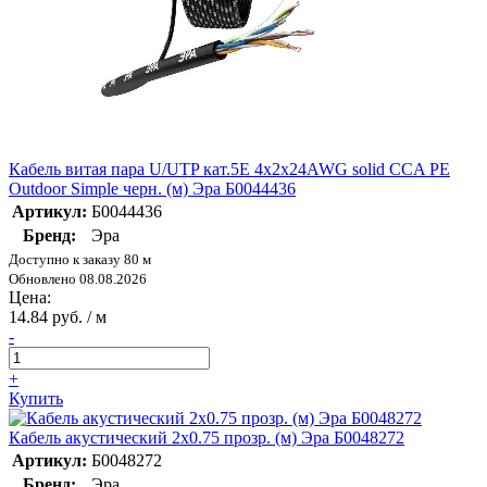
Кабель витая пара U/UTP кат.5E 4х2х24AWG solid CCA PE
Outdoor Simple черн. (м) Эра Б0044436
Артикул:
Б0044436
Бренд:
Эра
Доступно к заказу 80 м
Обновлено 08.08.2026
Цена:
14.84 руб. / м
-
+
Купить
Кабель акустический 2х0.75 прозр. (м) Эра Б0048272
Артикул:
Б0048272
Бренд:
Эра