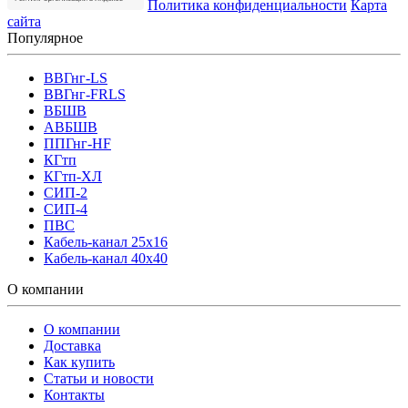
Политика конфиденциальности
Карта
сайта
Популярное
ВВГнг-LS
ВВГнг-FRLS
ВБШВ
АВБШВ
ППГнг-HF
КГтп
КГтп-ХЛ
СИП-2
СИП-4
ПВС
Кабель-канал 25х16
Кабель-канал 40х40
О компании
О компании
Доставка
Как купить
Статьи и новости
Контакты