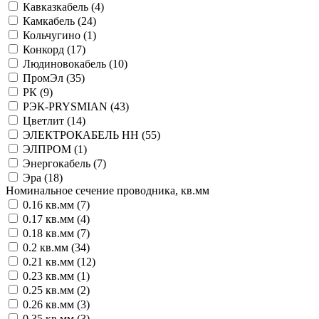
Кавказкабель (
4
)
Камкабель (
24
)
Кольчугино (
1
)
Конкорд (
17
)
Людиновокабель (
10
)
ПромЭл (
35
)
РК (
9
)
РЭК-PRYSMIAN (
43
)
Цветлит (
14
)
ЭЛЕКТРОКАБЕЛЬ НН (
55
)
ЭЛПРОМ (
1
)
Энергокабель (
7
)
Эра (
18
)
Номинальное сечение проводника, кв.мм
0.16 кв.мм (
7
)
0.17 кв.мм (
4
)
0.18 кв.мм (
7
)
0.2 кв.мм (
34
)
0.21 кв.мм (
12
)
0.23 кв.мм (
1
)
0.25 кв.мм (
2
)
0.26 кв.мм (
3
)
0.35 кв.мм (
3
)