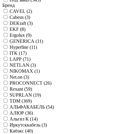
Бренд
CAVEL (
2
)
Cabeus (
3
)
DEKraft (
3
)
EKF (
8
)
Ergolux (
9
)
GENERICA (
11
)
Hyperline (
11
)
ITK (
17
)
LAPP (
71
)
NETLAN (
3
)
NIKOMAX (
1
)
Net.on (
3
)
PROCONNECT (
26
)
Rexant (
59
)
SUPRLAN (
19
)
TDM (
369
)
АЛЬФАКАБЕЛЬ (
54
)
АЛЮР (
36
)
Альгиз К (
14
)
Иркутсккабель (
3
)
Кабэкс (
40
)