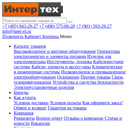
+7 (495) 943-29-27
+7 (496) 575-00-20
+7 (901) 593-29-27
info@inter-el.ru
Позвонить
Кабинет
Корзина
Меню
Каталог товаров
Высоковольтное и щитовое оборудование
Генераторы
электроэнергии и элементы питания
Изделия для
электромонтажа
Инструменты, техника
Кабеленесущие
системы
Кабели, провода и аксессуары
Климатические
и инженерные системы
Низковольтное и промышленное
электрооборудование
Освещение
Прочие товары
Связь,
телекоммуникации
Устройства и средства безопасности
Электроустановочные изделия
Бренды
Как купить
Условия доставки
Условия оплаты
Как оформить заказ?
Обмен и возврат
Гарантия на товары
Компания
Реквизиты
Вопрос-ответ
Отзывы о компании
Статьи и
новости
Вакансии