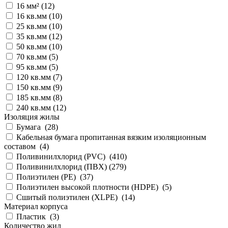
16 мм² (
12
)
16 кв.мм (
10
)
25 кв.мм (
10
)
35 кв.мм (
12
)
50 кв.мм (
10
)
70 кв.мм (
5
)
95 кв.мм (
5
)
120 кв.мм (
7
)
150 кв.мм (
9
)
185 кв.мм (
8
)
240 кв.мм (
12
)
Изоляция жилы
Бумага (
28
)
Кабельная бумага пропитанная вязким изоляционным
составом (
4
)
Поливинилхлорид (PVC) (
410
)
Поливинилхлорид (ПВХ) (
279
)
Полиэтилен (PE) (
37
)
Полиэтилен высокой плотности (HDPE) (
5
)
Сшитый полиэтилен (XLPE) (
14
)
Материал корпуса
Пластик (
3
)
Количество жил