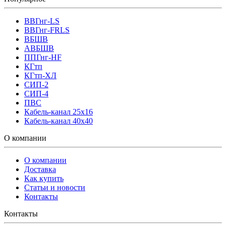
ВВГнг-LS
ВВГнг-FRLS
ВБШВ
АВБШВ
ППГнг-HF
КГтп
КГтп-ХЛ
СИП-2
СИП-4
ПВС
Кабель-канал 25х16
Кабель-канал 40х40
О компании
О компании
Доставка
Как купить
Статьи и новости
Контакты
Контакты