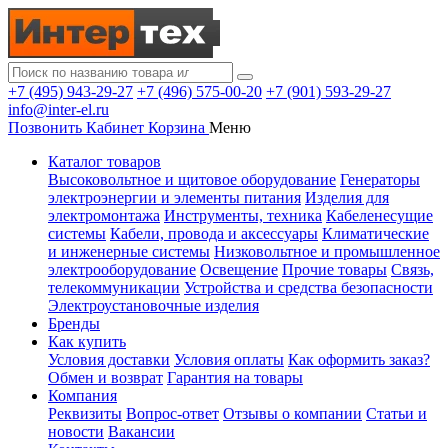
+7 (495) 943-29-27
+7 (496) 575-00-20
+7 (901) 593-29-27
info@inter-el.ru
Позвонить
Кабинет
Корзина
Меню
Каталог товаров
Высоковольтное и щитовое оборудование
Генераторы
электроэнергии и элементы питания
Изделия для
электромонтажа
Инструменты, техника
Кабеленесущие
системы
Кабели, провода и аксессуары
Климатические
и инженерные системы
Низковольтное и промышленное
электрооборудование
Освещение
Прочие товары
Связь,
телекоммуникации
Устройства и средства безопасности
Электроустановочные изделия
Бренды
Как купить
Условия доставки
Условия оплаты
Как оформить заказ?
Обмен и возврат
Гарантия на товары
Компания
Реквизиты
Вопрос-ответ
Отзывы о компании
Статьи и
новости
Вакансии