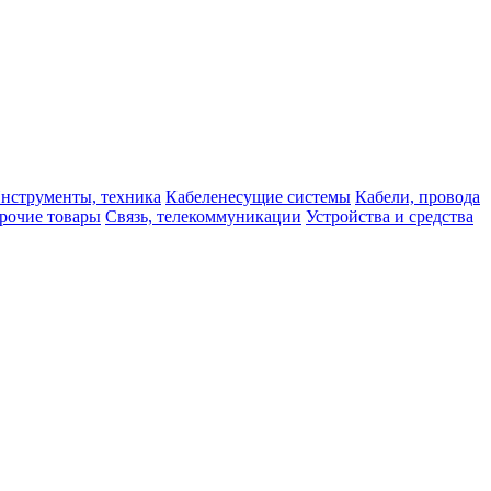
нструменты, техника
Кабеленесущие системы
Кабели, провода
рочие товары
Связь, телекоммуникации
Устройства и средства