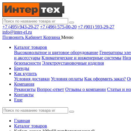
+7 (495) 943-29-27
+7 (496) 575-00-20
+7 (901) 593-29-27
info@inter-el.ru
Позвонить
Кабинет
Корзина
Меню
Каталог товаров
Высоковольтное и щитовое оборудование
Генераторы эле
и аксессуары
Климатические и инженерные системы
Низ
безопасности
Электроустановочные изделия
Бренды
Как купить
Условия доставки
Условия оплаты
Как оформить заказ?
О
Компания
Реквизиты
Вопрос-ответ
Отзывы о компании
Статьи и н
Контакты
Еще
Главная
Каталог товаров