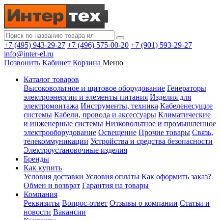
+7 (495) 943-29-27
+7 (496) 575-00-20
+7 (901) 593-29-27
info@inter-el.ru
Позвонить
Кабинет
Корзина
Меню
Каталог товаров
Высоковольтное и щитовое оборудование
Генераторы
электроэнергии и элементы питания
Изделия для
электромонтажа
Инструменты, техника
Кабеленесущие
системы
Кабели, провода и аксессуары
Климатические
и инженерные системы
Низковольтное и промышленное
электрооборудование
Освещение
Прочие товары
Связь,
телекоммуникации
Устройства и средства безопасности
Электроустановочные изделия
Бренды
Как купить
Условия доставки
Условия оплаты
Как оформить заказ?
Обмен и возврат
Гарантия на товары
Компания
Реквизиты
Вопрос-ответ
Отзывы о компании
Статьи и
новости
Вакансии