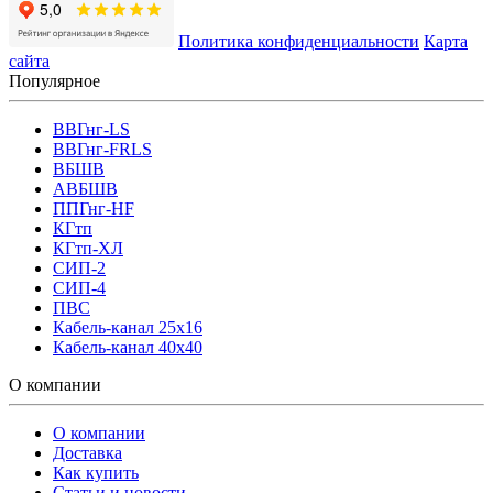
Политика конфиденциальности
Карта
сайта
Популярное
ВВГнг-LS
ВВГнг-FRLS
ВБШВ
АВБШВ
ППГнг-HF
КГтп
КГтп-ХЛ
СИП-2
СИП-4
ПВС
Кабель-канал 25х16
Кабель-канал 40х40
О компании
О компании
Доставка
Как купить
Статьи и новости