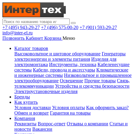
+7 (495) 943-29-27
+7 (496) 575-00-20
+7 (901) 593-29-27
info@inter-el.ru
Позвонить
Кабинет
Корзина
Меню
Каталог товаров
Высоковольтное и щитовое оборудование
Генераторы
электроэнергии и элементы питания
Изделия для
электромонтажа
Инструменты, техника
Кабеленесущие
системы
Кабели, провода и аксессуары
Климатические
и инженерные системы
Низковольтное и промышленное
электрооборудование
Освещение
Прочие товары
Связь,
телекоммуникации
Устройства и средства безопасности
Электроустановочные изделия
Бренды
Как купить
Условия доставки
Условия оплаты
Как оформить заказ?
Обмен и возврат
Гарантия на товары
Компания
Реквизиты
Вопрос-ответ
Отзывы о компании
Статьи и
новости
Вакансии